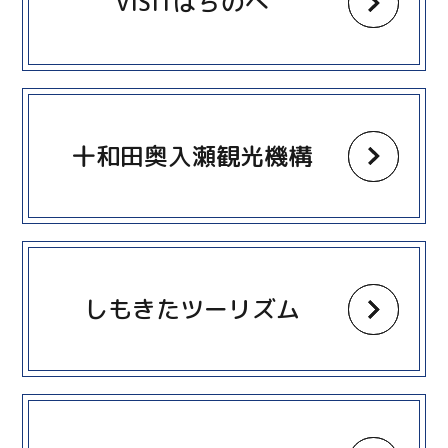
VISITはちのへ
more
十和田奥入瀬観光機構
more
しもきたツーリズム
more