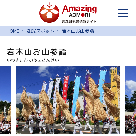
HOME
観光スポット
岩木山お山参詣
岩木山お山参詣
いわきさん おやまさんけい