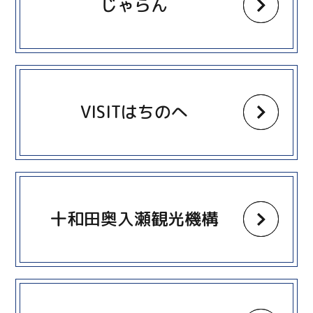
じゃらん
more
VISITはちのへ
more
十和田奥入瀬観光機構
more