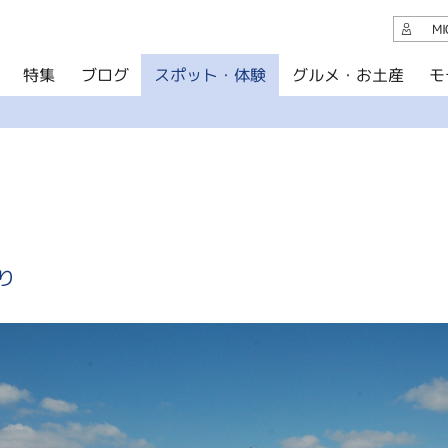
観光案内
M
スポット・体験
グルメ・お土産
モ
ブログ
特集
ブログ
グルメ・お土産
イベント
アクセス
このサイトについて
り
共有
写真ライブラリー
パンフレットダウンロード
運営組織について