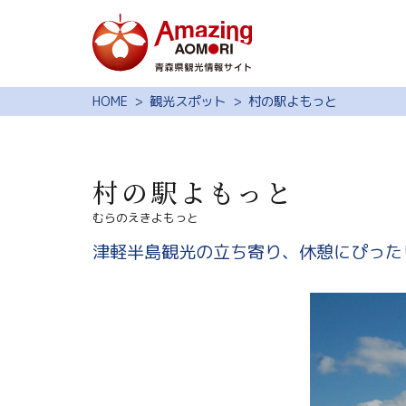
特集
HOME
観光スポット
村の駅よもっと
スポット・体験
モデルコース
村の駅よもっと
旅の予約
むらのえきよもっと
観光ガイド
津軽半島観光の立ち寄り、休憩にぴった
サイト内検索
行きたいリスト
動画ライブラリー
よくある質問