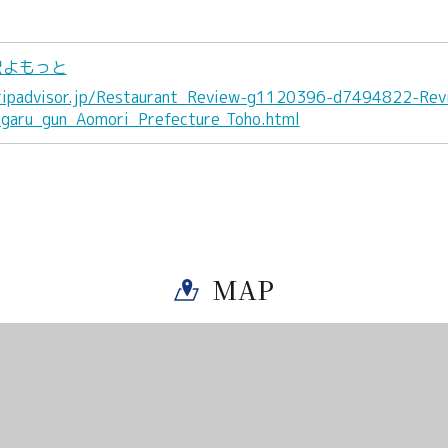
駅よもっと
ripadvisor.jp/Restaurant_Review-g1120396-d7494822-Rev
ugaru_gun_Aomori_Prefecture_Toho.html
MAP
Twitter