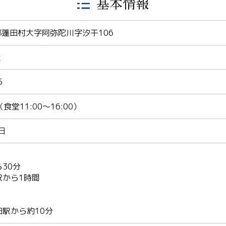
基本情報
蓬田村大字阿弥陀川字汐干106
と
5
 （食堂11:00～16:00）
日
30分
駅から1時間
田駅から約10分