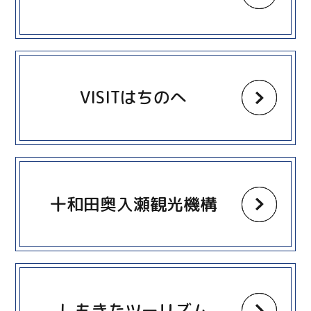
more
VISITはちのへ
more
十和田奥入瀬観光機構
more
しもきたツーリズム