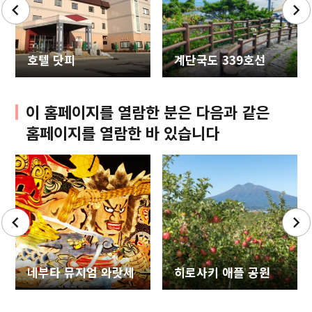
호텔 닷피
계단국도 339호선
이 홈페이지를 열람한 분은 다음과 같은
홈페이지를 열람한 바 있습니다
네부타 뮤지엄 와랏세
히로사키 애플 공원