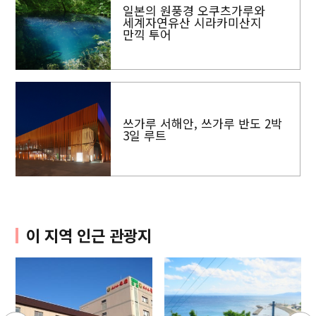
일본의 원풍경 오쿠츠가루와
세계자연유산 시라카미산지
만끽 투어
쓰가루 서해안, 쓰가루 반도 2박
3일 루트
이 지역 인근 관광지