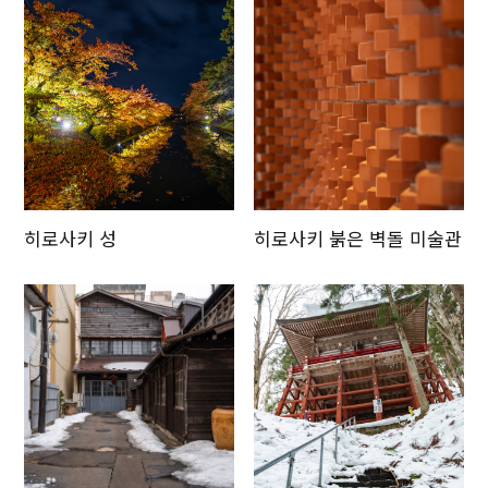
히로사키 성
히로사키 붉은 벽돌 미술관