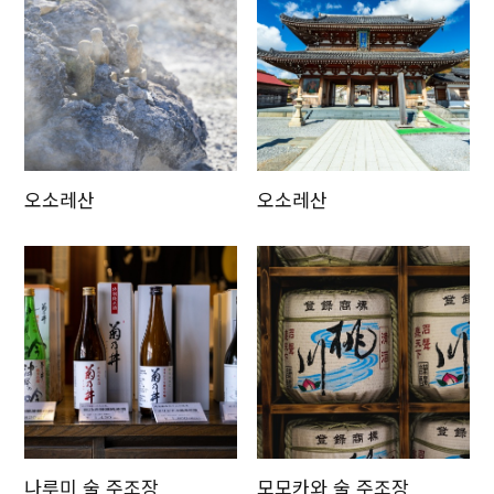
Twitter에 공유
Facebook에 공유
링크 복사
오소레산
오소레산
나루미 술 주조장
모모카와 술 주조장