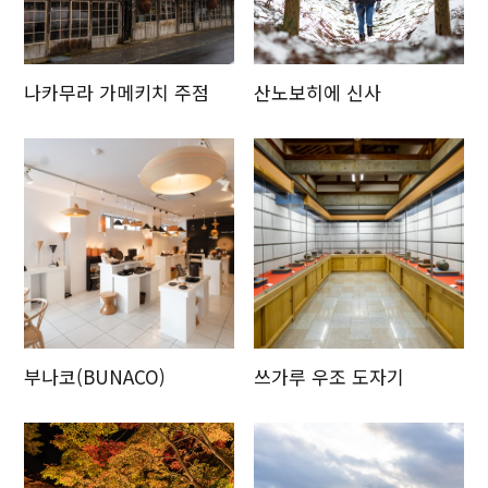
나카무라 가메키치 주점
산노보히에 신사
부나코(BUNACO)
쓰가루 우조 도자기