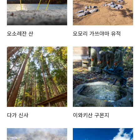
오소레잔 산
오모리 가쓰야마 유적
다가 신사
이와키산 구몬지