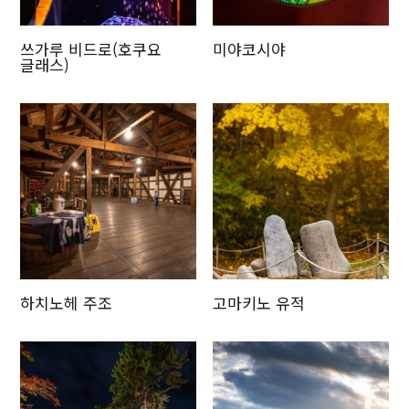
쓰가루 비드로(호쿠요
미야코시야
글래스)
하치노헤 주조
고마키노 유적