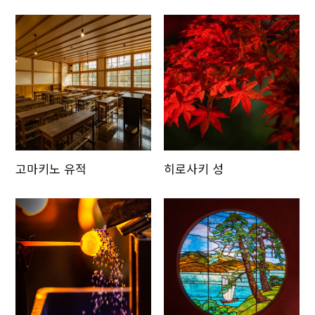
갱신 순
고마키노 유적
히로사키 성