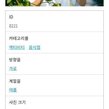
ID
8221
카테고리를
액티비티
음식점
방향을
가로
계절을
여름
사진 크기