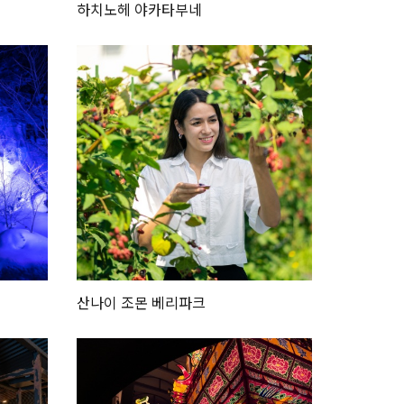
하치노헤 야카타부네
산나이 조몬 베리파크