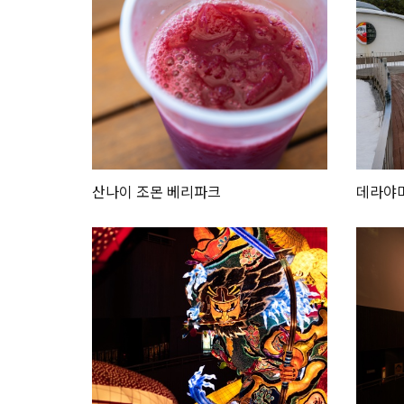
산나이 조몬 베리파크
데라야마