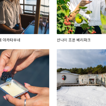
헤 야카타부네
산나이 조몬 베리파크