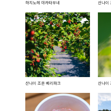
하치노헤 야카타부네
산나이 
산나이 조몬 베리파크
산나이 