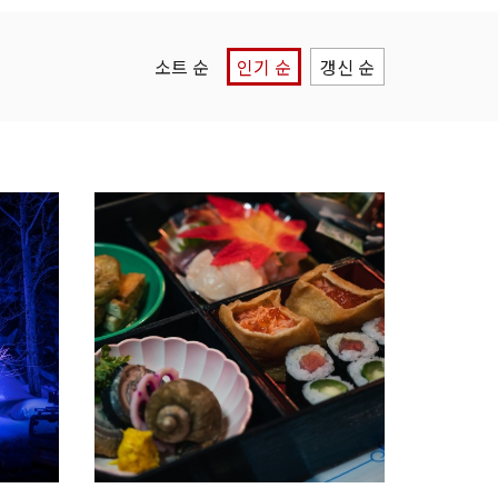
소트 순
인기 순
갱신 순