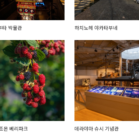
부타 박물관
하치노헤 야카타부네
Twitter에 공유
Facebook에 공유
링크 복사
조몬 베리파크
데라야마 슈시 기념관