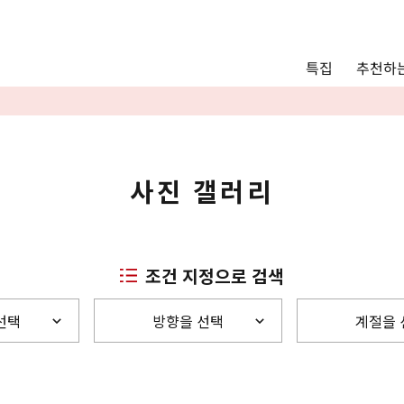
Main menu
추천하는
특집
추천하는 모델 코스
관광
통안내
Language
사진 갤러리
English
简体中文
조건 지정으로 검색
선택
방향을 선택
계절을 
사진 갤러리