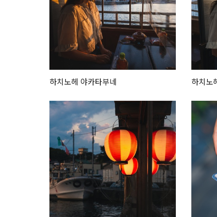
하치노헤 야카타부네
하치노