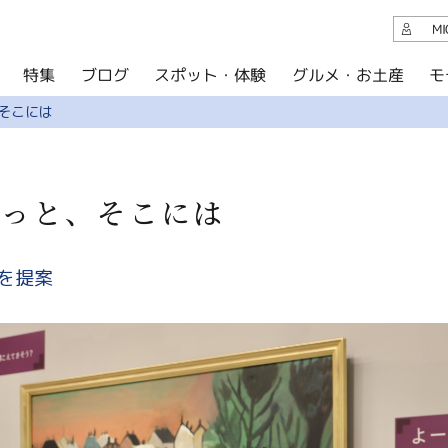
観光案内
M
スポット・体験
グルメ・お土産
モ
ブログ
特集
ブログ
、そこには
グルメ・お土産
イベント
きっと、そこには
アクセス
このサイトについて
を提案
共有
写真ライブラリー
パンフレットダウンロード
運営組織について