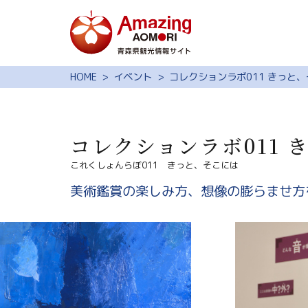
特集
HOME
イベント
コレクションラボ011 きっと
スポット・体験
モデルコース
コレクションラボ011 
旅の予約
これくしょんらぼ011 きっと、そこには
観光ガイド
美術鑑賞の楽しみ方、想像の膨らませ方
サイト内検索
行きたいリスト
動画ライブラリー
よくある質問