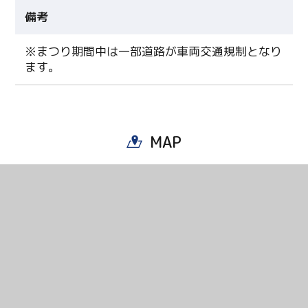
備考
Facebook
※まつり期間中は一部道路が車両交通規制となり
Line
ます。
Copy URL
MAP