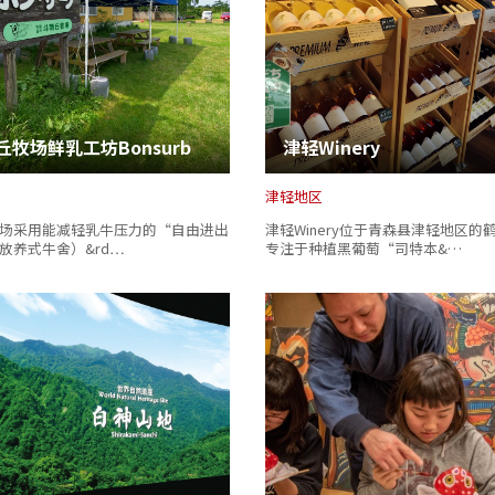
丘牧场鲜乳工坊Bonsurb
津轻Winery
津轻地区
场采用能减轻乳牛压力的“自由进出
津轻Winery位于青森县津轻地区的
放养式牛舍）&rd…
专注于种植黑葡萄“司特本&…