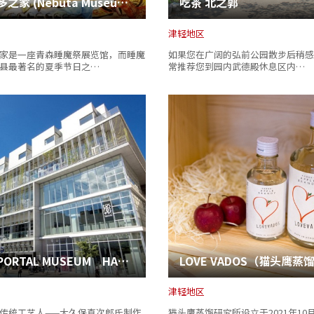
佞武多之家 (Nebuta Museum Wa Rasse)
吃茶 北之郭
津轻地区
家是一座青森睡魔祭展览馆，而睡魔
如果您在广阔的弘前公园散步后稍感
县最著名的夏季节日之…
常推荐您到园内武德殿休息区内…
八户PORTAL MUSEUM HACCHI
津轻地区
传统工艺人——大久保直次郎氏制作
猫头鹰蒸馏研究所设立于2021年10