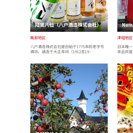
陆奥八仙（八户酒造株式会社）
Nami
南部地区
津轻地区
八户酒造株式会社是创始于1775年的老字号
日本唯一
酒坊。建造于大正年间（1912至19…
来此欢度