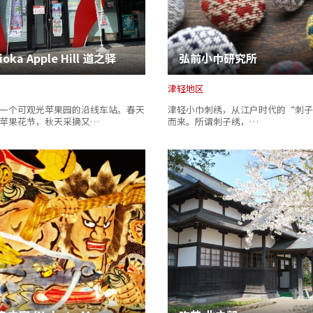
oka Apple Hill 道之驿
弘前小巾研究所
津轻地区
一个可观光苹果园的沿线车站。春天
津轻小巾刺绣，从江户时代的“刺子
苹果花节，秋天采摘又…
而来。所谓刺子绣，…