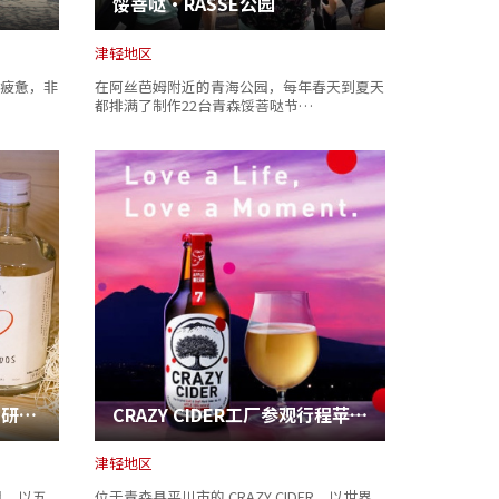
馁菩哒・RASSE公园
津轻地区
疲惫，非
在阿丝芭姆附近的青海公园，每年春天到夏天
都排满了制作22台青森馁菩哒节…
LOVE VADOS（猫头鹰蒸馏研究所）
CRAZY CIDER工厂参观行程――苹果酒酿造奥秘
津轻地区
月，以五
位于青森县平川市的 CRAZY CIDER，以世界