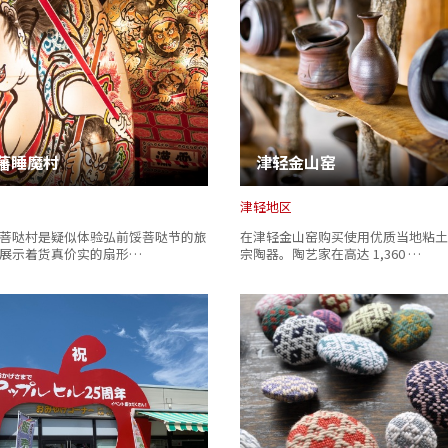
藩睡魔村
津轻金山窑
津轻地区
菩哒村是疑似体验弘前馁菩哒节的旅
在津轻金山窑购买使用优质当地粘土
展示着货真价实的扇形…
宗陶器。陶艺家在高达 1,360 …