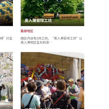
奥入濑苔球工坊
南部地区
绣”衍生
园区内设有2间工坊。“奥入濑苔球工坊”以
奥入濑地区生长的苔…