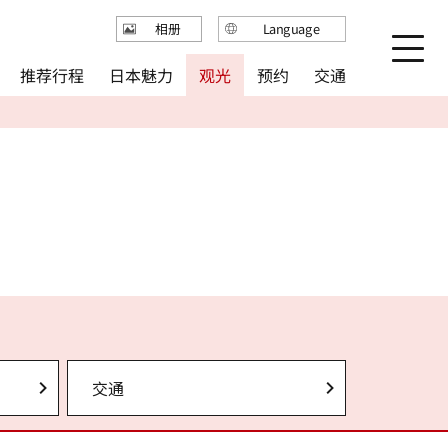
Language
相册
日本語
推荐行程
日本魅力
观光
预约
交通
English
繁体中文
简体中文
한국어
交通