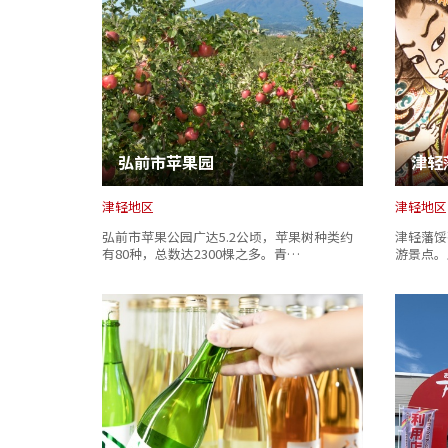
弘前市苹果园
津轻
津轻地区
津轻地区
弘前市苹果公园广达5.2公顷，苹果树种类约
津轻藩馁
有80种，总数达2300棵之多。青…
游景点。