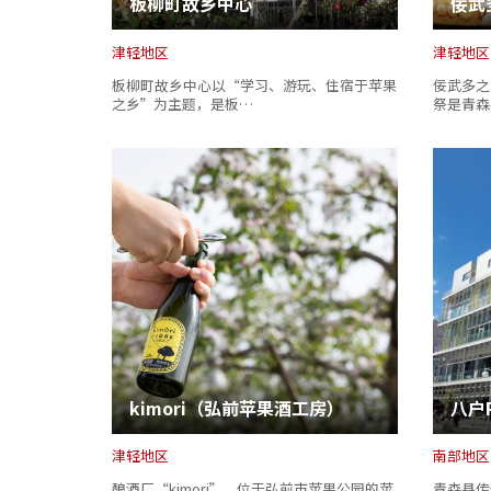
板柳町故乡中心
津轻地区
津轻地区
板柳町故乡中心以“学习、游玩、住宿于苹果
佞武多之
之乡”为主题，是板…
祭是青森
kimori（弘前苹果酒工房）
津轻地区
南部地区
酿酒厂“kimori”，位于弘前市苹果公园的苹
青森县传