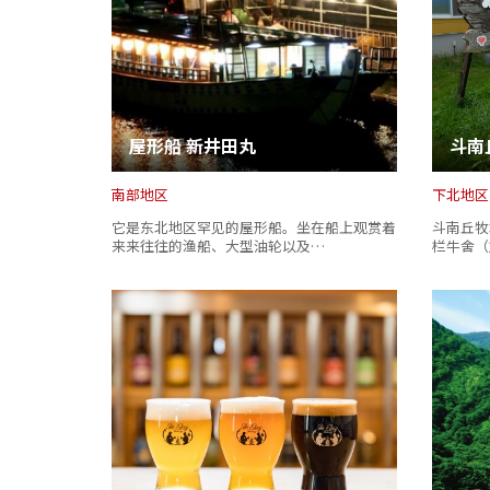
屋形船 新井田丸
斗南
南部地区
下北地区
它是东北地区罕见的屋形船。坐在船上观赏着
斗南丘牧
来来往往的渔船、大型油轮以及…
栏牛舍（