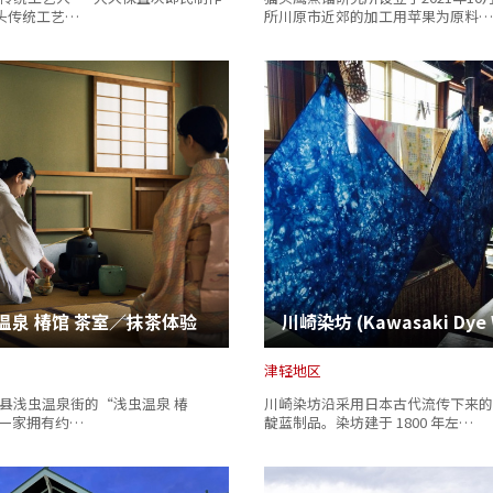
多头传统工艺…
所川原市近郊的加工用苹果为原料…
复制链接
温泉 椿馆 茶室／抹茶体验
津轻地区
县浅虫温泉街的“浅虫温泉 椿
川崎染坊沿采用日本古代流传下来的
一家拥有约…
靛蓝制品。染坊建于 1800 年左…