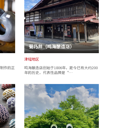
菊乃井（鸣海酿造店）
津轻地区
制作的正
鸣海酿造店创始于1806年，距今已有大约200
年的历史，代表性品牌是“…