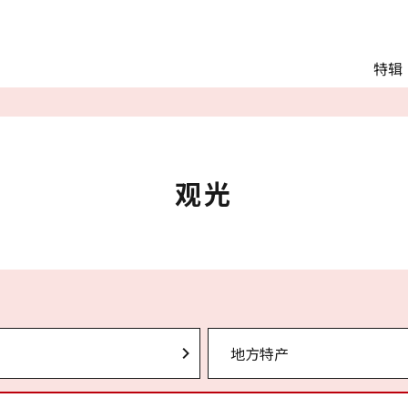
Main menu
特辑
推荐行程
观光
交通
Language
观光
English
简体中文
相册
地方特产