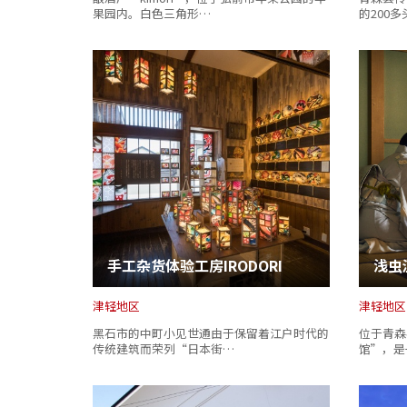
果园内。白色三角形…
的200
手工杂货体验工房IRODORI
浅虫
津轻地区
津轻地区
黑石市的中町小见世通由于保留着江户时代的
位于青森
传统建筑而荣列“日本街…
馆”，是