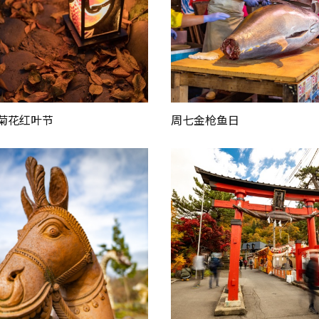
菊花红叶节
周七金枪鱼日