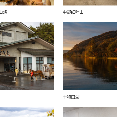
山烧
中野红叶山
十和田湖