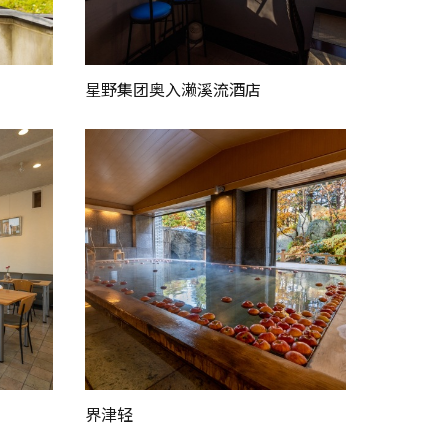
星野集团奥入濑溪流酒店
界津轻