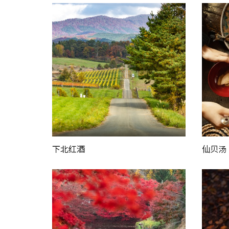
下北红酒
仙贝汤