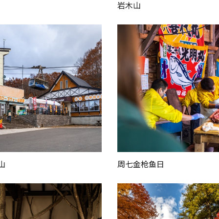
岩木山
山
周七金枪鱼日