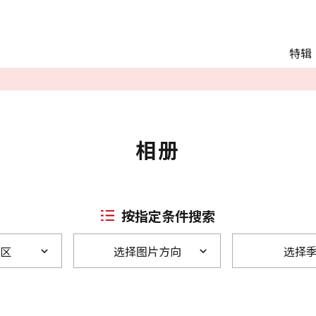
Main menu
特辑
推荐行程
观光
交通
Language
相册
English
简体中文
按指定条件搜索
区
选择图片方向
选择
相册