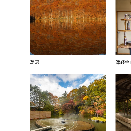
茑沼
津轻金