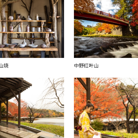
山烧
中野红叶山