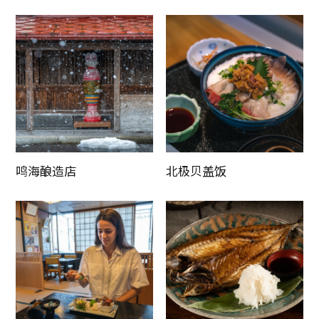
按更新顺序排序
鸣海酿造店
北极贝盖饭