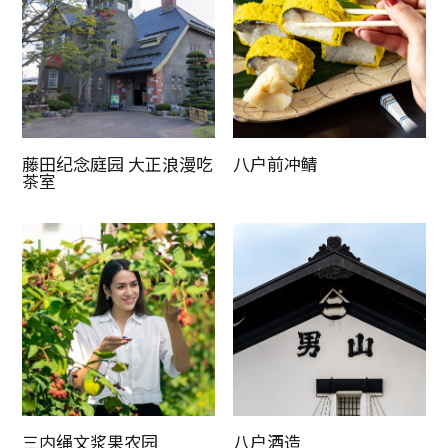
复制链接
藤田纪念庭园 大正浪漫吃
八户前冲鲭
茶室
三内绳文浆果农园
八户酒造