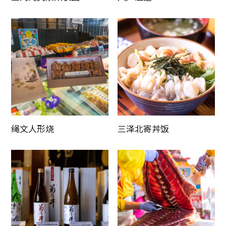
绳文人形烧
三泽北寄丼饭