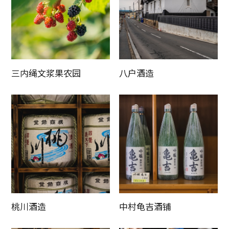
三内绳文浆果农园
八户酒造
桃川酒造
中村龟吉酒铺