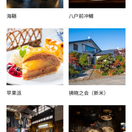
海鞘
八户前冲鲭
苹果派
拂晓之会（新米）