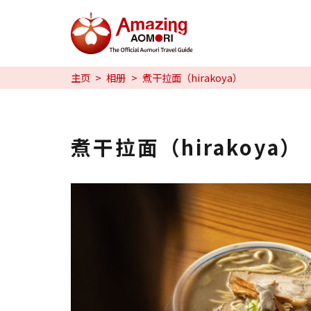
特辑
主页
相册
煮干拉面（hirakoya）
日本魅力
预约
煮干拉面（hirakoya）
日本語
繁体中文
한국어