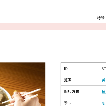
Main menu
特辑
推荐行程
观光
交通
Language
English
简体中文
ID
87
范围
美
相册
图片方向
横
季节
冬