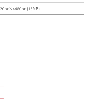
20px×4480px (15MB)