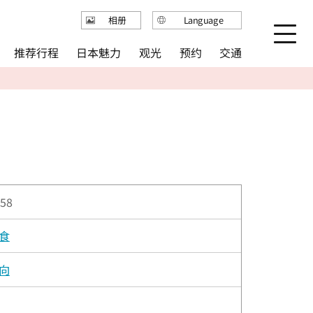
Language
相册
日本語
推荐行程
日本魅力
观光
预约
交通
English
繁体中文
简体中文
한국어
58
食
向