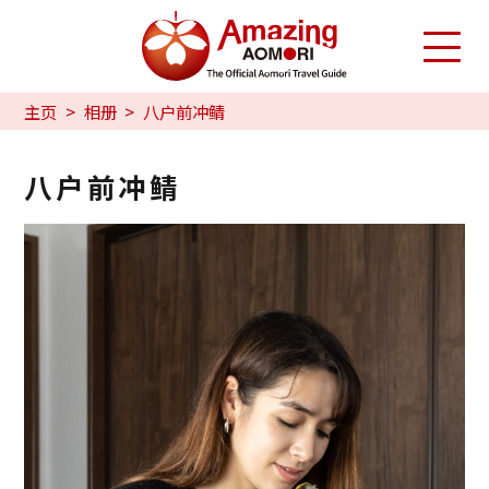
主页
相册
八户前冲鲭
八户前冲鲭