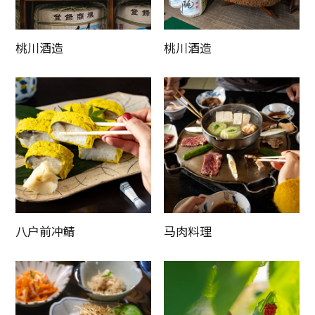
桃川酒造
桃川酒造
八户前冲鲭
马肉料理