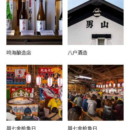
复制链接
鸣海酿造店
八户酒造
周七金枪鱼日
周七金枪鱼日