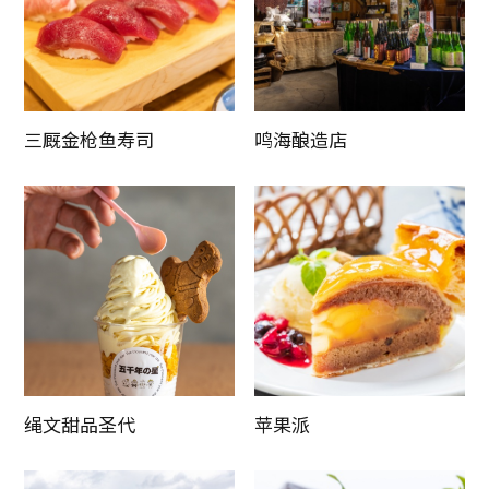
三厩金枪鱼寿司
鸣海酿造店
绳文甜品圣代
苹果派