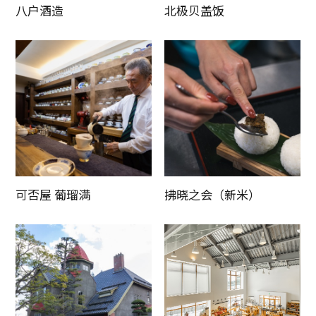
八户酒造
北极贝盖饭
可否屋 葡瑠满
拂晓之会（新米）