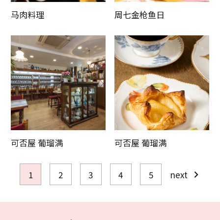
马肉料理
周七金枪鱼日
可否屋 葡瑠满
可否屋 葡瑠满
1
2
3
4
5
next