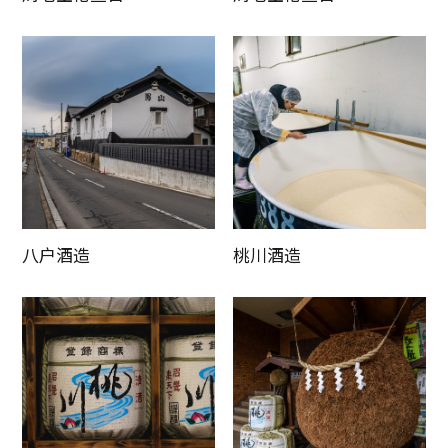
八户酒造
桃川酒造