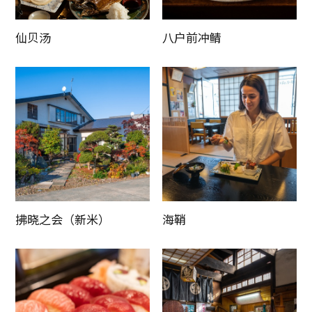
仙贝汤
八户前冲鲭
拂晓之会（新米）
海鞘