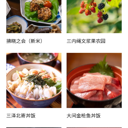
拂晓之会（新米）
三内绳文浆果农园
三泽北寄丼饭
大间金枪鱼丼饭