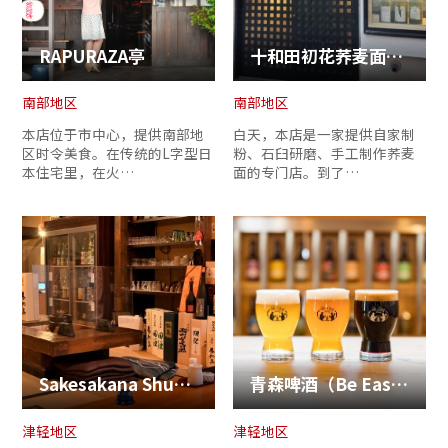
RAPURAZA亭
十和田初花荞麦面＆葡萄酒居酒屋
南部地区
南部地区
本店位于市中心，提供南部地
白天，本店是一家提供自家制
区时令美食。在传统的L字型日
粉、石臼研磨、手工制作荞麦
本住宅里，在火…
面的专门店。到了…
Sakesakana Shun Mitsuishi 餐厅
青森啤酒（Be Easy Brewing／Gareth's Hideout）
津轻地区
津轻地区