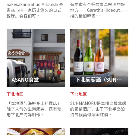
Sakesakana Shun Mitsuishi 是
弘前市有个畅饮青森啤酒的好
青森市内一家历史悠久的日式
地方──Gareth's Hideout。一
餐厅。食客们可…
楼的精酿啤酒…
ASANO食堂
下北葡萄酒（SUNMAMORU葡萄酒厂）
下北地区
下北地区
「本地酒与海鲜乡土料理店」
SUNMAMORU是本州岛最北端
除了人气的生海胆丼，还有使
的葡萄酒厂，由于下北半岛沿
用下北产海鲜制作…
海气候类似法国红酒…