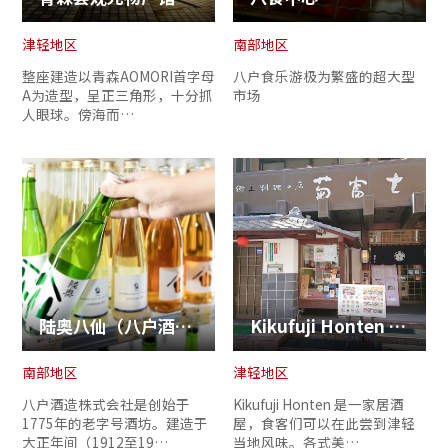
津轻地区
南部地区
整座建造以青森AOMORI首字母
八户食乐游极为繁盛的超大型
A为造型，呈正三角形，十分抓
市场
人眼球。傍海而…
陆奥八仙（八户酒造株式会社）
Kikufuji Honten 居酒屋
南部地区
津轻地区
八户酒造株式会社是创始于
Kikufuji Honten 是一家居酒
1775年的老字号酒坊。建造于
屋，食客们可以在此尝到津轻
大正年间（1912至19…
当地风味。各式美…