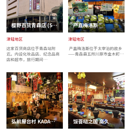
樱野百货青森店 (Sakurano Department Store)
产直梅洛斯
津轻地区
津轻地区
这家百货商店位于青森站附
产直梅洛斯位于太宰治的故乡
近。内设化妆品店、纪念品商
——青森县五所川原市金木町…
店和超市，旅行期间…
弘前屋台村 KADARE 横丁 (Tsugaru Hirosaki Yataimura Kadarey…
馁菩哒之国 高久