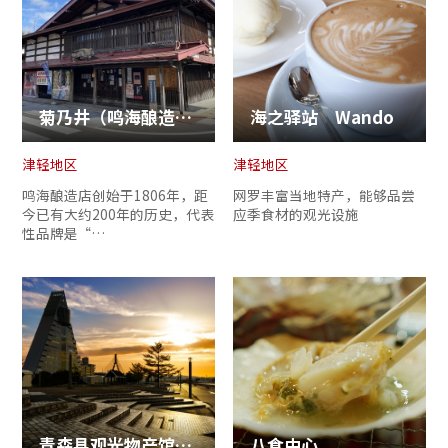
菊乃井（鸣海酿造店）
海之驿站 Wando
津轻地区
津轻地区
鸣海酿造店创始于1806年，距
网罗丰富当地特产，能够品尝
今已有大约200年的历史，代表
应季食材的观光设施
性品牌是“…
青森县观光物产馆ASPAM
八食中心