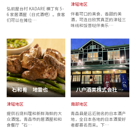
复制链接
津轻地区
弘前屋台村 KADARE 横丁有 5-
伴着可口的美食、香甜的美
6 家居酒屋（日式酒吧）。食客
酒，可连日欣赏真正的津轻三
们可以在摊位…
味线和馁菩哒伴奏乐…
石和肴 地雷也
八户酒类株式会社 蔵元直卖所
津轻地区
南部地区
提供石烧料理和新鲜海鲜的大
青森县是远近驰名的日本酒产
众酒馆。青森市的居酒屋和和
地，全日本各地的日本酒爱好
食餐厅“石…
者都慕名而来。下…