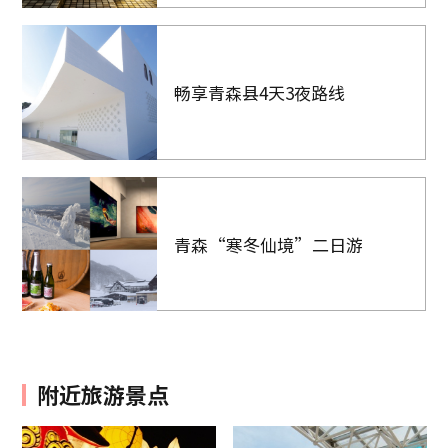
畅享青森县4天3夜路线
青森“寒冬仙境”二日游
附近旅游景点