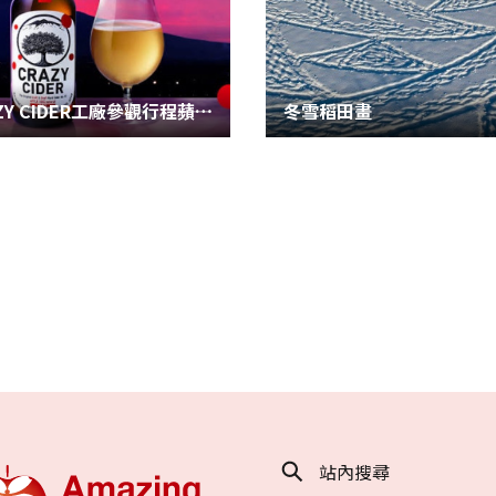
CRAZY CIDER工廠參觀行程――蘋果酒釀造奧秘
冬雪稻田畫
站內搜尋