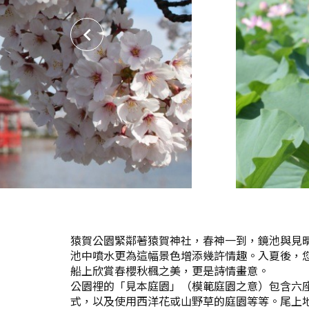
猿賀公園緊鄰著猿賀神社，春神一到，鏡池與見
池中噴水更為這幅景色增添幾許情趣。入夏後，
船上欣賞春櫻秋楓之美，更是詩情畫意。
公園裡的「見本庭園」（模範庭園之意）包含六
式，以及使用西洋花或山野草的庭園等等。尾上