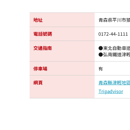
地址
青森県平川市
電話號碼
0172-44-1111
交通指南
●東北自動車道
●弘南鐵道津輕
停車場
有
網頁
青森縣津輕地區觀
Tripadvisor