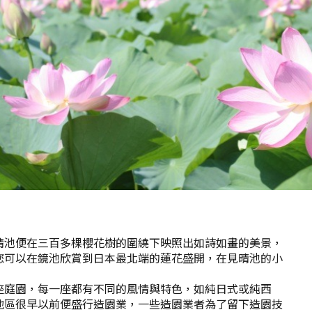
晴池便在三百多棵櫻花樹的圍繞下映照出如詩如畫的美景，
您可以在鏡池欣賞到日本最北端的蓮花盛開，在見晴池的小
座庭園，每一座都有不同的風情與特色，如純日式或純西
地區很早以前便盛行造園業，一些造園業者為了留下造園技