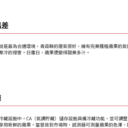
Facebook分享
複製連結
温差
說是最為合適環境，青森縣的運氣很好，擁有完美種植蘋果的氣
寒冷的侵害。日覆日，蘋果便變得甜美多汁。
施
冷藏設施中。CA（氣調貯藏）儲存設施具備冷藏功能，並可調
享用新鮮的蘋果。當發貨到市場時，感測器可測量蘋果的色澤、