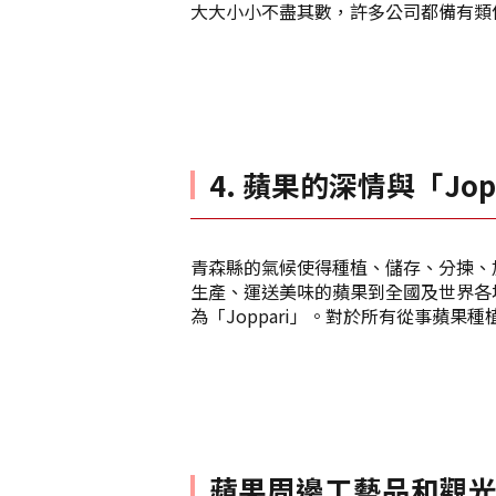
大大小小不盡其數，許多公司都備有類
4. 蘋果的深情與「Jop
青森縣的氣候使得種植、儲存、分揀、
生產、運送美味的蘋果到全國及世界各
為「Joppari」。對於所有從事蘋果種
蘋果周邊工藝品和觀