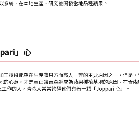
似系統，在本地生產、研究並開發當地品種蘋果。
pari」心
加工技術能夠在生產蘋果方面高人一等的主要原因之一。但是，
地的心意，才是真正讓青森縣成為蘋果種植基地的原因。在青森
植工作的人，青森人常常誇耀他們有著一顆「Joppari 心」。
光