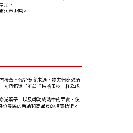
差異。
悠久歷史吧。
白雪覆蓋。儘管寒冬未過，農夫們都必須
，人們都說「不剪千株蘋果樹，枉為成
修減葉子，以及轉動成熟中的果實，使
是每位農民的勞動和高品質的培養技術才