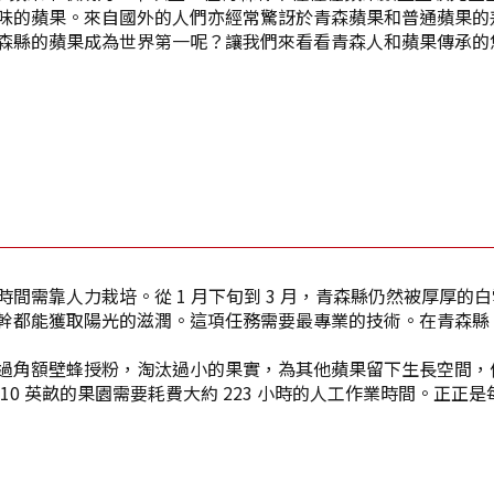
味的蘋果。來自國外的人們亦經常驚訝於青森蘋果和普通蘋果的
森縣的蘋果成為世界第一呢？讓我們來看看青森人和蘋果傳承的
間需靠人力栽培。從 1 月下旬到 3 月，青森縣仍然被厚厚的
幹都能獲取陽光的滋潤。這項任務需要最專業的技術。在青森縣
過角額壁蜂授粉，淘汰過小的果實，為其他蘋果留下生長空間，
10 英畝的果園需要耗費大約 223 小時的人工作業時間。正正
Twitter分享