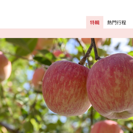
Main menu
熱門行程
特輯
熱門行程
精彩景點&活動
交通指南
Language
English
简体中文
相簿