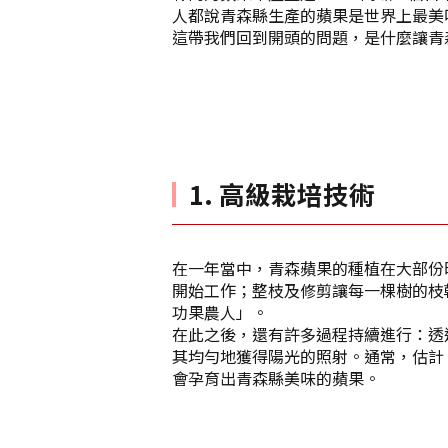
人都說青森縣生產的蘋果是世界上最美
這帶我們回到開頭的問題，是什麼讓青
1. 高級栽培技術
在一年當中，青森蘋果的種植在大部份時
開始工作；整枝及修剪讓每一棵樹的枝
功果農人」。
在此之後，還有許多過程持續進行：透
其均勻地獲得陽光的照射。通常，估計 
會孕育出青森縣美味的蘋果。