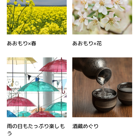
あおもり×春
あおもり×花
雨の日もたっぷり楽しも
酒蔵めぐり
う