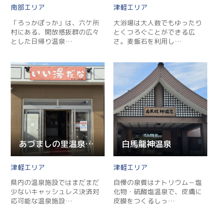
南部
津軽
「ろっかぽっか」は、六ケ所
大浴場は大人数でもゆったり
村にある、開放感抜群の広々
とくつろぐことができる広
とした日帰り温泉…
さ。麦飯石を利用し…
あづましの里温泉いい湯だな
白馬龍神温泉
津軽
津軽
県内の温泉施設ではまだまだ
自慢の泉質はナトリウム－塩
少ないキャッシュレス決済対
化物・硫酸塩温泉で、皮膚に
応可能な温泉施設…
皮膜をつくるしっ…