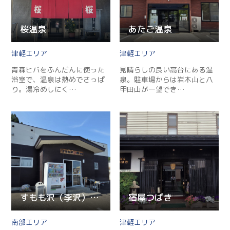
Facebook
桜温泉
あたご温泉
Line
津軽
津軽
青森ヒバをふんだんに使った
見晴らしの良い高台にある温
Copy URL
浴室で、温泉は熱めでさっぱ
泉。駐車場からは岩木山と八
り。湯冷めしにく…
甲田山が一望でき…
すもも沢（李沢）温泉郷
宿屋つばき
南部
津軽