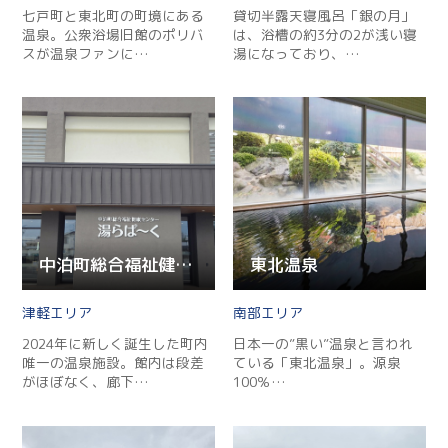
七戸町と東北町の町境にある
貸切半露天寝風呂「銀の月」
温泉。公衆浴場旧館のポリバ
は、浴槽の約3分の2が浅い寝
スが温泉ファンに…
湯になっており、…
中泊町総合福祉健康センター 湯らぱ～く
東北温泉
津軽
南部
2024年に新しく誕生した町内
日本一の”黒い”温泉と言われ
唯一の温泉施設。館内は段差
ている「東北温泉」。源泉
がほぼなく、廊下…
100％…