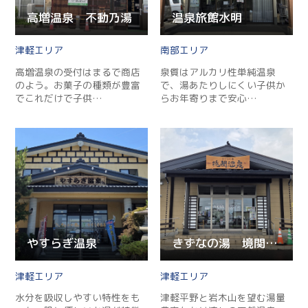
高増温泉 不動乃湯
温泉旅館水明
津軽
南部
高増温泉の受付はまるで商店
泉質はアルカリ性単純温泉
のよう。お菓子の種類が豊富
で、湯あたりしにくい子供か
でこれだけで子供…
らお年寄りまで安心…
やすらぎ温泉
きずなの湯 境関温泉
津軽
津軽
水分を吸収しやすい特性をも
津軽平野と岩木山を望む湯量