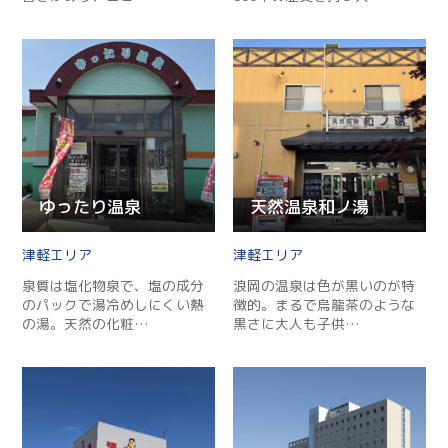
ゆったり温泉
天然温泉和ノ湯
津軽
津軽
泉質は塩化物泉で、塩の成分
浪岡の温泉は色が黒いのが特
のパックで湯冷めしにくい熱
徴的。まるで烏龍茶のような
の湯。天然の化粧…
黒さに大人も子供…