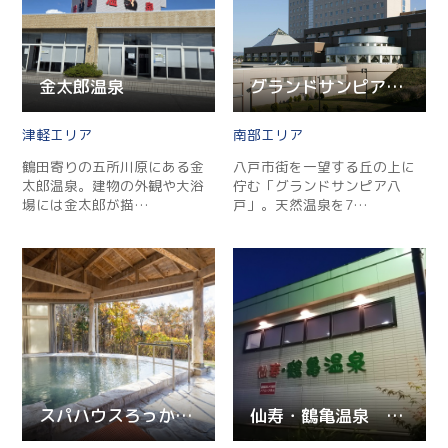
金太郎温泉
グランドサンピア八戸
津軽
南部
鶴田寄りの五所川原にある金
八戸市街を一望する丘の上に
太郎温泉。建物の外観や大浴
佇む「グランドサンピア八
場には金太郎が描…
戸」。天然温泉を7…
スパハウスろっかぽっか
仙寿・鶴亀温泉 家族風呂 三宝