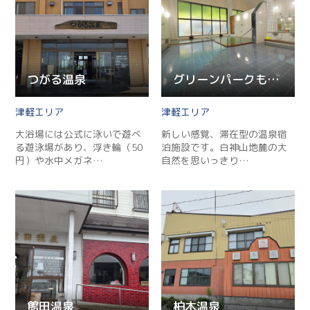
つがる温泉
グリーンパークもりのいずみ
津軽
津軽
大浴場には公式に泳いで遊べ
新しい感覚、滞在型の温泉宿
る遊泳場があり、浮き輪（50
泊施設です。白神山地麓の大
円）や水中メガネ…
自然を思いっきり…
館田温泉
柏木温泉