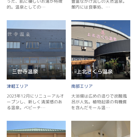
った、肌に優しいお湯が特徴
豊富なかけ流しの天然温泉。
的。温泉としての…
館内には食事処、…
三世寺温泉
上北さくら温泉
津軽
南部
2023年12月にリニューアルオ
大浴場は広めの造りで炭酸風
ープンし、新しく清潔感のあ
呂が人気。植物起源の有機質
る温泉。ベビーチ…
を含んだモール温…