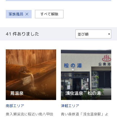
家族風呂
すべて解除
41
件ありました
並び順
人気順
更新順
現在地から近い順
蔦温泉
浅虫温泉 松の湯
南部
津軽
奥入瀬渓流に程近い南八甲田
青い森鉄道「浅虫温泉駅」よ