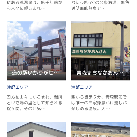
にある蔦温泉は、約千年前か
り徒歩約6分の公衆浴場。無色
ら人々に親しまれ…
透明無味無臭で…
道の駅いかりがせき「津軽関の庄」
青森まちなかおんせん
津軽
津軽
四方を山々にかこまれ、関所
駅から徒歩５分、青森駅前で
といで湯の里として知られる
は唯一の自家源泉かけ流しが
碇ヶ関。その活気…
楽しめる温泉。大…