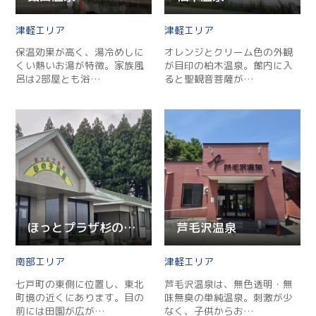
津軽
津軽
保温効果が高く、湯冷めしに
オレンジとクリーム色の外観
くい熱いお湯が特徴。家族風
が目印の柏木温泉。館内に入
呂は2部屋とも浴…
ると聖観音菩薩が…
ほっとプラザ杉の子温泉
芦毛沢温泉
南部
津軽
七戸町の東側に位置し、東北
芦毛沢温泉は、無色透明・無
町境の近くにあります。目の
味無臭の単純温泉。刺激が少
前には田園が広が…
なく、子供からお…