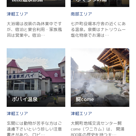
津軽
南部
大浴場は改装の為休業中です
七戸町役場本庁舎の近くにあ
が、宿泊と宴会利用・家族風
る温泉。泉質はナトリウムー
呂は営業中。宿泊…
塩化物泉でお湯は…
ポパイ温泉
鰐come
津軽
津軽
玄関には動物が苦手な方はご
大鰐町地域交流センター鰐
遠慮下さいという珍しい注意
come（ワニカム）は、 開湯
書きがあり、ロビ…
800年の歴史を持つ大…