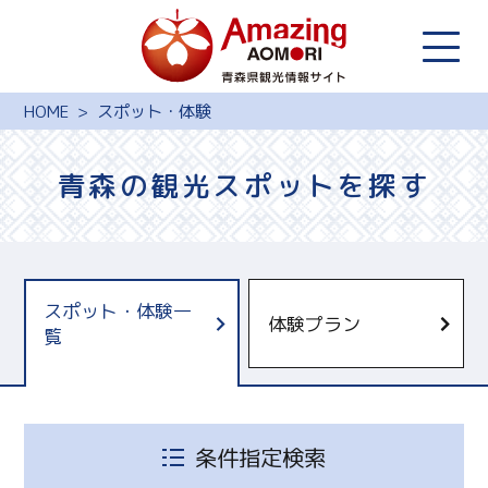
HOME
スポット・体験
青森の観光スポットを探す
スポット・体験一
体験プラン
覧
青森県観光国際交流機構
十和田奥入瀬観光機構
しもきたツーリズム
条件指定検索