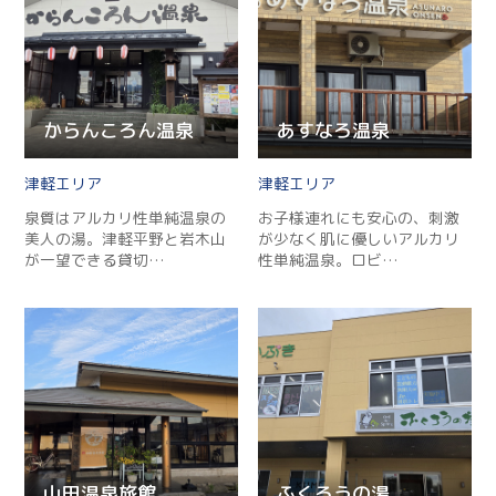
からんころん温泉
あすなろ温泉
津軽
津軽
泉質はアルカリ性単純温泉の
お子様連れにも安心の、刺激
美人の湯。津軽平野と岩木山
が少なく肌に優しいアルカリ
が一望できる貸切…
性単純温泉。ロビ…
山田温泉旅館
ふくろうの湯