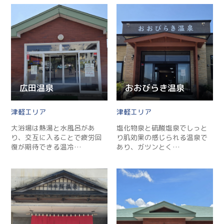
広田温泉
おおびらき温泉
津軽
津軽
大浴場は熱湯と水風呂があ
塩化物泉と硫酸塩泉でしっと
り、交互に入ることで疲労回
り肌効果の感じられる温泉で
復が期待できる温冷…
あり、ガツンとく…
Twitter