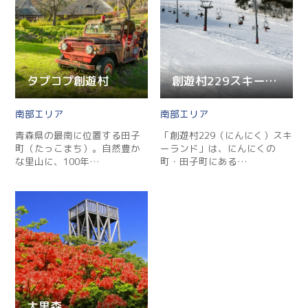
Twitter
Facebook
タプコプ創遊村
創遊村229スキーランド
Line
南部
南部
Copy URL
青森県の最南に位置する田子
「創遊村229（にんにく）スキ
町（たっこまち）。自然豊か
ーランド」は、にんにくの
な里山に、100年…
町・田子町にある…
大黒森