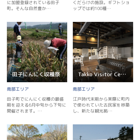
に加盟登録されている田子
くだらけの施設。ギフトショ
町。そんな自然豊か…
ップでは約100種…
田子にんにく収穫祭
Takko Visitor Center みろく館
南部
南部
田子町でにんにく収穫の最盛
江戸時代末期から実際に町内
期を迎える6月中旬から下旬に
で使われていた古民家を移築
開催されます。…
し、新たな観光拠…