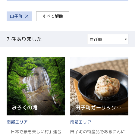
田子町
すべて解除
7
件ありました
並び順
人気順
更新順
現在地から近い順
みろくの滝
田子町ガーリックセンター
南部
南部
「日本で最も美しい村」連合
田子町の特産品であるにんに