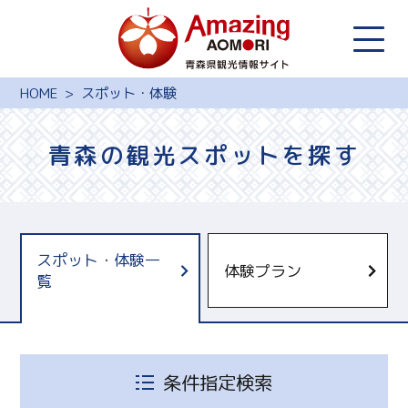
HOME
スポット・体験
青森の観光スポットを探す
スポット・体験一
体験プラン
覧
青森県観光国際交流機構
十和田奥入瀬観光機構
しもきたツーリズム
条件指定検索