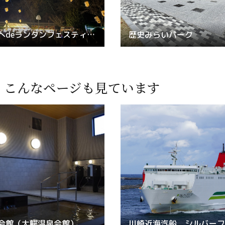
ごのへdeランタンフェスティバル
歴史みらいパーク
、
こんなページも見ています
会館（大鰐温泉会館）