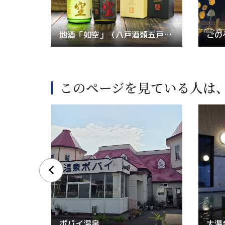
地酒「如空」（八戸酒類五戸工場）
このページを見ている人は
ポパイ温泉
大湯