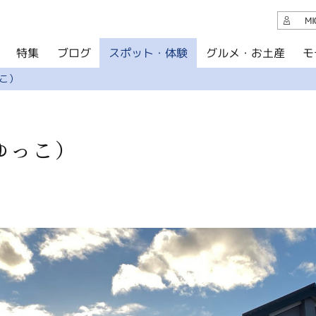
観光案内
M
スポット・体験
グルメ・お土産
モ
ブログ
特集
ブログ
こ）
グルメ・お土産
イベント
ゆっこ）
アクセス
このサイトについて
共有
写真ライブラリー
パンフレットダウンロード
運営組織について