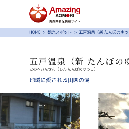
特集
HOME
観光スポット
五戸温泉（新 たんぼのゆっ
スポット・体験
モデルコース
五戸温泉（新 たんぼの
旅の予約
ごのへおんせん（しん たんぼのゆっこ）
観光ガイド
地域に愛される田園の湯
サイト内検索
行きたいリスト
動画ライブラリー
よくある質問