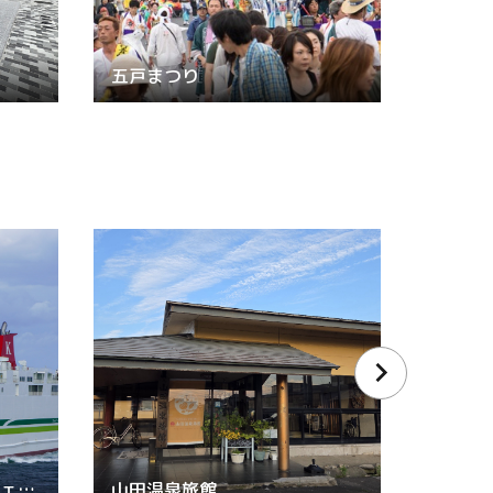
五戸まつり
川崎近海汽船 シルバーフェリー
山田温泉旅館
弘前ね