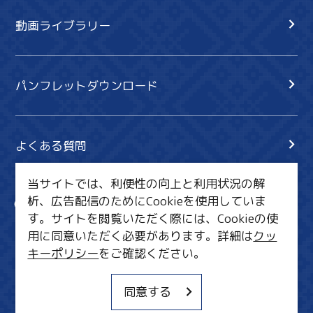
動画ライブラリー
パンフレットダウンロード
よくある質問
当サイトでは、利便性の向上と利用状況の解
析、広告配信のためにCookieを使用していま
サイト内検索
共有
す。サイトを閲覧いただく際には、Cookieの使
行きたいリスト
用に同意いただく必要があります。詳細は
クッ
キーポリシー
をご確認ください。
MICE・教育・観光事業者の皆様へ
サイトポリシー
同意する
関連リンク集