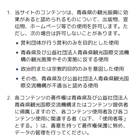
当サイトのコンテンツは、青森県の観光振興に効
果があると認められるものについて、出版物、宣
伝物、ホームページ等での使用を許可します。た
だし、次の場合は許可しないことがあります。
営利団体が行う営利のみを目的とした使用
青森県及び公益社団法人青森県観光国際交流機
Twitter
構の観光施策やその実施に反する使用
政治的または宗教的目的のみを意図した使用
Facebook
その他、青森県及び公益社団法人青森県観光国
際交流機構が不適当と認める使用
Line
各コンテンツの著作権は青森県及び公益社団法人
Copy URL
青森県観光国際交流機構またはコンテンツ提供者
に帰属しますので、各コンテンツ使用者及び各コ
ンテンツ使用に関連する者（以下、「使用者等」
とする。）は、善意を持って著作権保護に努め、
データの管理を行ってください。