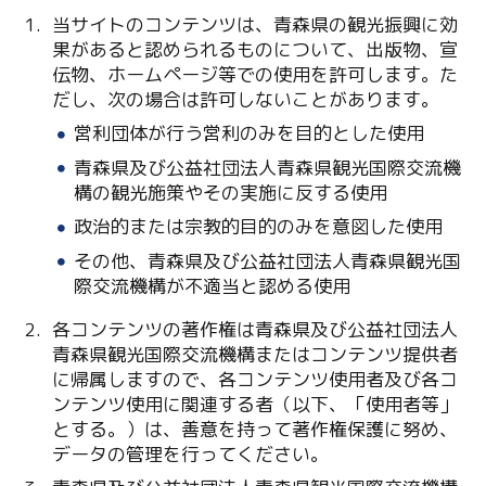
当サイトのコンテンツは、青森県の観光振興に効
果があると認められるものについて、出版物、宣
伝物、ホームページ等での使用を許可します。た
だし、次の場合は許可しないことがあります。
営利団体が行う営利のみを目的とした使用
青森県及び公益社団法人青森県観光国際交流機
構の観光施策やその実施に反する使用
Twitter
政治的または宗教的目的のみを意図した使用
Facebook
その他、青森県及び公益社団法人青森県観光国
際交流機構が不適当と認める使用
Line
各コンテンツの著作権は青森県及び公益社団法人
Copy URL
青森県観光国際交流機構またはコンテンツ提供者
に帰属しますので、各コンテンツ使用者及び各コ
ンテンツ使用に関連する者（以下、「使用者等」
とする。）は、善意を持って著作権保護に努め、
データの管理を行ってください。