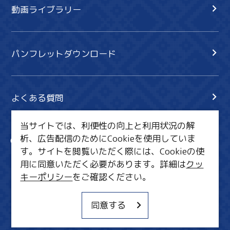
動画ライブラリー
パンフレットダウンロード
よくある質問
当サイトでは、利便性の向上と利用状況の解
析、広告配信のためにCookieを使用していま
サイト内検索
共有
す。サイトを閲覧いただく際には、Cookieの使
行きたいリスト
用に同意いただく必要があります。詳細は
クッ
キーポリシー
をご確認ください。
MICE・教育・観光事業者の皆様へ
サイトポリシー
同意する
関連リンク集