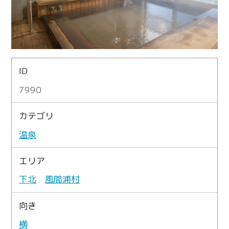
ID
7990
カテゴリ
温泉
エリア
下北
風間浦村
向き
横