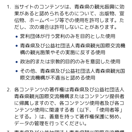
当サイトのコンテンツは、青森県の観光振興に効
果があると認められるものについて、出版物、宣
伝物、ホームページ等での使用を許可します。た
だし、次の場合は許可しないことがあります。
営利団体が行う営利のみを目的とした使用
青森県及び公益社団法人青森県観光国際交流機
構の観光施策やその実施に反する使用
Twitter
政治的または宗教的目的のみを意図した使用
Facebook
その他、青森県及び公益社団法人青森県観光国
際交流機構が不適当と認める使用
Line
各コンテンツの著作権は青森県及び公益社団法人
Copy URL
青森県観光国際交流機構またはコンテンツ提供者
に帰属しますので、各コンテンツ使用者及び各コ
ンテンツ使用に関連する者（以下、「使用者等」
とする。）は、善意を持って著作権保護に努め、
データの管理を行ってください。