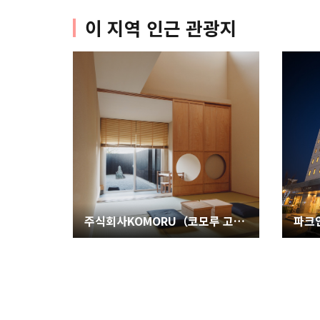
이 지역 인근 관광지
주식회사KOMORU（코모루 고쇼가와라）
파크