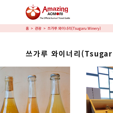
특집
홈
관광
쓰가루 와이너리(Tsugaru Winery)
즐길 거리
예약
쓰가루 와이너리(Tsugaru
日本語
繁体中文
한국어