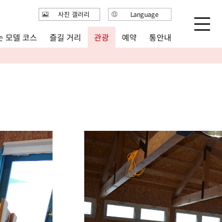
사진 갤러리
Language
日本語
 모델 코스
즐길 거리
통안내
관광
예약
English
繁体中文
简体中文
한국어