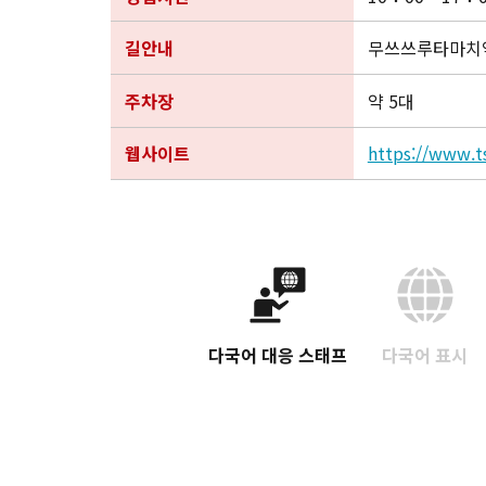
길안내
무쓰쓰루타마치역
주차장
약 5대
웹사이트
https://www.t
다국어 대응 스태프
다국어 표시