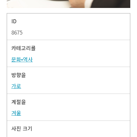
ID
8675
카테고리를
문화•역사
방향을
가로
계절을
겨울
사진 크기