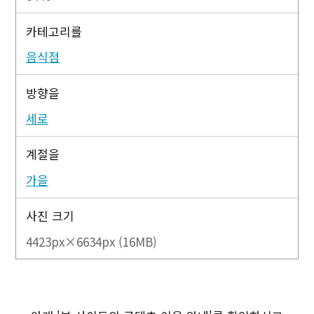
카테고리를
음식점
방향을
세로
계절을
가을
사진 크기
4423px×6634px (16MB)