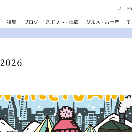
観光案内
M
スポット・体験
グルメ・お土産
モ
ブログ
特集
ブログ
グルメ・お土産
イベント
2026
アクセス
このサイトについて
共有
写真ライブラリー
パンフレットダウンロード
運営組織について