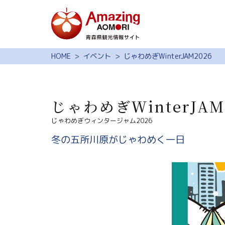
特集
HOME
イベント
じゃわめぎWinterJAM2026
スポット・体験
モデルコース
じゃわめぎWinterJAM
旅の予約
じゃわめぎウィンタージャム2026
観光ガイド
冬の五所川原がじゃわめく一日
サイト内検索
行きたいリスト
動画ライブラリー
よくある質問