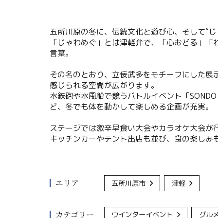
五所川原の冬に、伝統文化と遊び心、そして“じ
「じゃわめぐ」とは津軽弁で、「心おどる」「
言葉。
その名のとおり、立佞武多をモチーフにした展
感じられる空間が広がります。
水鉄砲や水風船で競うバトルイベント「SONDO i
ど、冬でも体を動かして楽しめる企画が充実。
ステージでは激辛早食い大会やカラオケ大会が
キッチンカーやテント出店も並び、食の楽しみ
エリア
五所川原市
津軽
カテゴリー
ウインターイベント
グル