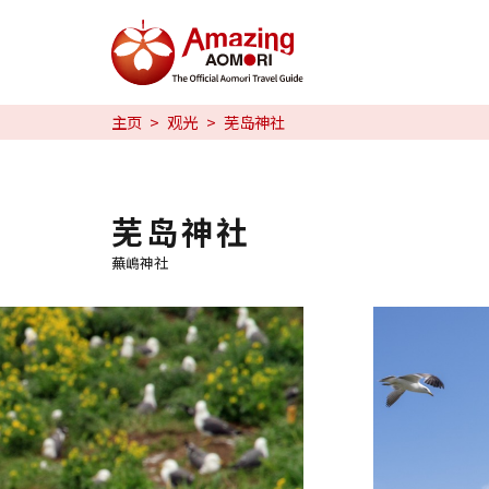
特辑
主页
观光
芜岛神社
日本魅力
预约
芜岛神社
蕪嶋神社
日本語
繁体中文
한국어