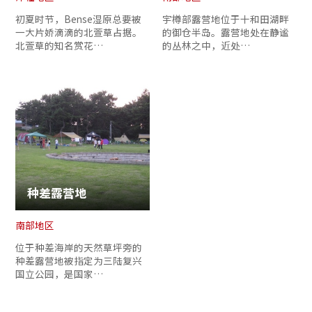
初夏时节，Bense湿原总要被
宇樽部露营地位于十和田湖畔
一大片娇滴滴的北萱草占据。
的御仓半岛。露营地处在静谧
北萱草的知名赏花…
的丛林之中，近处…
种差露营地
南部地区
位于种差海岸的天然草坪旁的
种差露营地被指定为三陆复兴
国立公园，是国家…