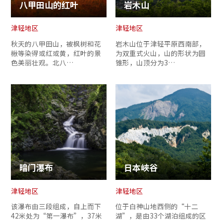
八甲田山的红叶
岩木山
津轻地区
津轻地区
秋天的八甲田山，被枫树和花
岩木山位于津轻平原西南部，
楸等染得或红或黄，红叶的景
为双重式火山，山的形状为圆
色美丽壮观。北八…
锥形，山顶分为3…
暗门瀑布
日本峽谷
津轻地区
津轻地区
该瀑布由三段组成，自上而下
位于白神山地西侧的“十二
42米处为“第一瀑布”，37米
湖”，是由33个湖泊组成的区