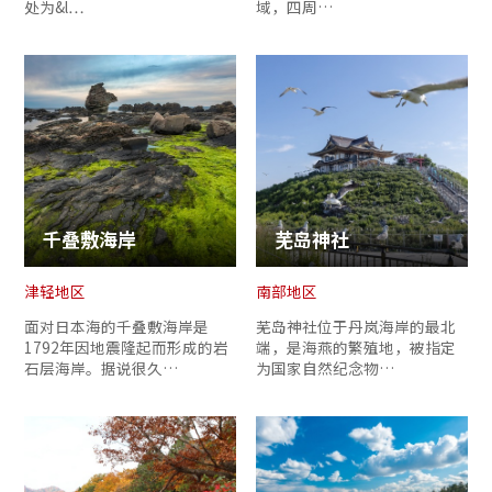
处为&l…
域，四周…
千叠敷海岸
芜岛神社
津轻地区
南部地区
面对日本海的千叠敷海岸是
芜岛神社位于丹岚海岸的最北
1792年因地震隆起而形成的岩
端，是海燕的繁殖地，被指定
石层海岸。据说很久…
为国家自然纪念物…