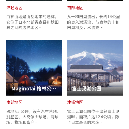
津轻地区
南部地区
白神山地是山岳地带的通称，
从十和田湖流出，长约14公里
它位于日本北部青森县和秋田
的奥入濑溪流，与寂静的十和
县之间的边界地区…
田湖相反，水流充…
复制链接
Maginotai 格林公园 Shingou 道之驿
富士见湖公园
南部地区
津轻地区
占地 65 公顷，设有汽车营地、
富士见湖公园位于津轻富士见
别墅区、大高尔夫球场、网球
湖畔，面积广达12.4公顷，除
场、牧场和畜产…
了日本最长的木造…