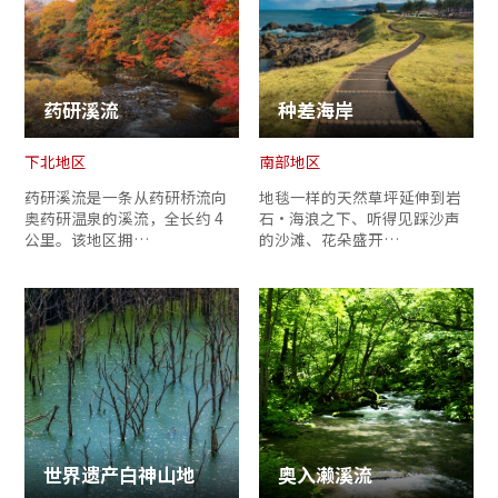
药研溪流
种差海岸
下北地区
南部地区
药研溪流是一条从药研桥流向
地毯一样的天然草坪延伸到岩
奥药研温泉的溪流，全长约 4
石・海浪之下、听得见踩沙声
公里。该地区拥…
的沙滩、花朵盛开…
世界遗产白神山地
奥入濑溪流