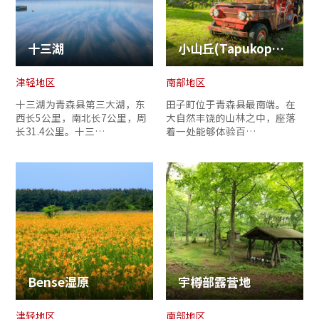
十三湖
小山丘(Tapukopu)创游村
津轻地区
南部地区
十三湖为青森县第三大湖，东
田子町位于青森县最南端。在
西长5公里，南北长7公里，周
大自然丰饶的山林之中，座落
长31.4公里。十三…
着一处能够体验百…
Bense湿原
宇樽部露营地
津轻地区
南部地区