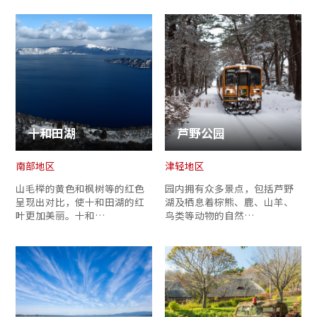
十和田湖
芦野公园
南部地区
津轻地区
山毛榉的黄色和枫树等的红色
园内拥有众多景点，包括芦野
呈现出对比，使十和田湖的红
湖及栖息着棕熊、鹿、山羊、
叶更加美丽。十和…
鸟类等动物的自然…