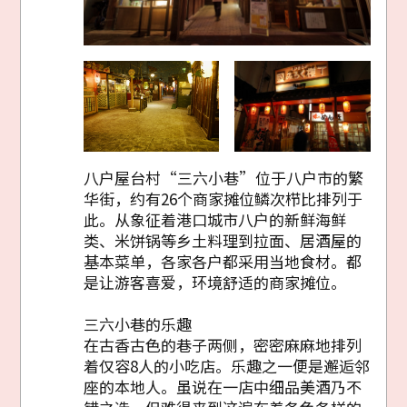
八户屋台村“三六小巷”位于八户市的繁
华街，约有26个商家摊位鳞次栉比排列于
此。从象征着港口城市八户的新鲜海鲜
类、米饼锅等乡土料理到拉面、居酒屋的
基本菜单，各家各户都采用当地食材。都
是让游客喜爱，环境舒适的商家摊位。
三六小巷的乐趣
在古香古色的巷子两侧，密密麻麻地排列
着仅容8人的小吃店。乐趣之一便是邂逅邻
座的本地人。虽说在一店中细品美酒乃不