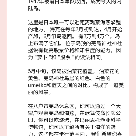
1942年被前日本军队收回，成为今天的内
陆岛。
这里是日本唯一可以近距离观察海燕繁殖
的地方。 海燕在每年3月初到达，4月开始
产卵，6月雏鸟返回。 有3万到4万个，岛
上布满了它们。 位于岛顶的芜岛神社神社
据说有提高股票价格和知名度的能力，因
为 "萝卜 "和 "股票 "的读法相同。
5月中旬，该岛被油菜花覆盖。 油菜花的
黄色、芜岛神社鸟居的红色、白色的
umeiko和蓝天之间的对比，构成了一道美
丽的风景。
在八户市芜岛休息区，你可以通过一个大
窗户观察芜岛和海燕，在歌舞伎岛长廊公
园，你可以吃烧烤，在玛丽恩托渔业科学
博物馆，你可以了解所有关于海洋的魅
力，这些都在步行范围内。 我们希望你喜