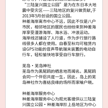
“三陆复兴国立公园”是为在东日本大地
震中受灾区——三陆地区的复兴做贡献,于
2013年5月创设的国立公园。
种差海岸离市中心不远，因此不仅是八户
市民，相邻地区的居民也纷纷来到种差海
岸享受漫游海岸、海水浴、冲浪运动。
海岸线还铺设了人行道，作为步行旅行路
线很多人都在使用。自春至秋均可租赁内
设GPS功能的音声导航端末装置的电动自
行车，轻松愉快地享受自行车旅行。
芜岛・芜岛神社
芜岛作为黑尾鸥的栖息地而闻名。黑尾鸥
会同一个伴侣共度一生，因此，岛上的芜
岛神社作为喜结良缘的场所而家喻户晓。
种差海岸服务中心
种差海岸服务中心为观光客提供以三陆复
兴国立公园・种差海岸阶上岳地区为中心