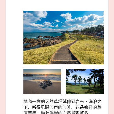
地毯一样的天然草坪延伸到岩石・海浪之
下、听得见踩沙声的沙滩、花朵盛开的草
原等等，种差海岸的自然景观繁多。