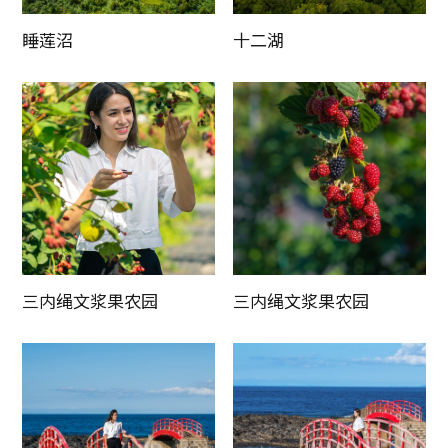
睡莲沼
十二湖
三内绳文浆果农园
三内绳文浆果农园