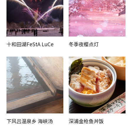
十和田湖FeStA LuCe
冬季夜樱点灯
下风吕温泉乡 海峡汤
深浦金枪鱼丼饭