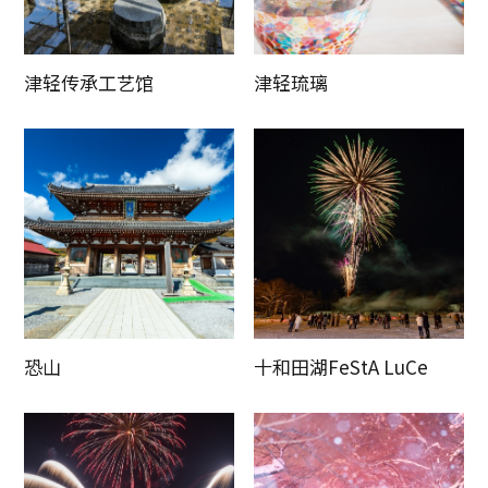
津轻传承工艺馆
津轻琉璃
恐山
十和田湖FeStA LuCe