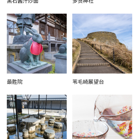
黑石酱汁炒面
多贺神社
最胜院
苇毛崎展望台