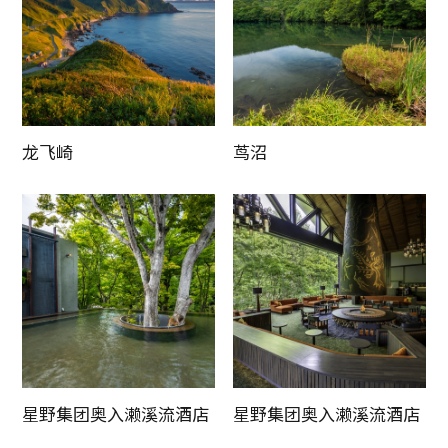
龙飞崎
茑沼
星野集团奥入濑溪流酒店
星野集团奥入濑溪流酒店