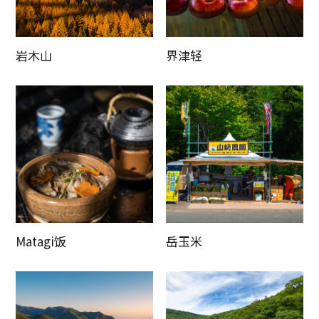
岩木山
界津轻
Matagi饭
岳玉米