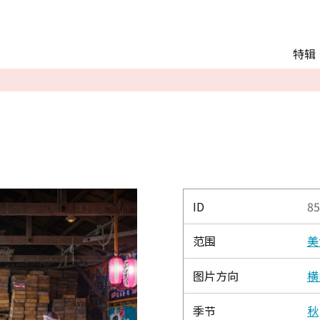
Main menu
特辑
推荐行程
观光
交通
Language
English
简体中文
ID
85
范围
美
相册
图片方向
横
季节
秋