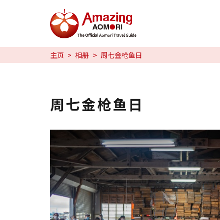
特辑
主页
相册
周七金枪鱼日
日本魅力
预约
周七金枪鱼日
日本語
繁体中文
한국어