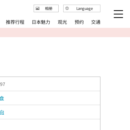
Language
相册
日本語
推荐行程
日本魅力
观光
预约
交通
English
繁体中文
简体中文
한국어
97
食
向