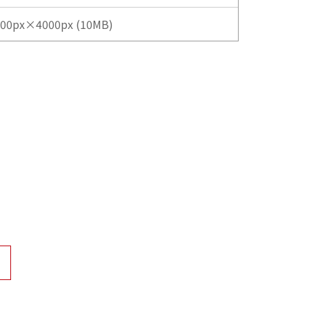
00px×4000px (10MB)