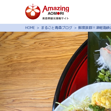
特集
HOME
まるごと青森ブログ
鮮度抜群‼️津軽海
スポット・体験
モデルコース
旅の予約
観光ガイド
サイト内検索
行きたいリスト
動画ライブラリー
よくある質問