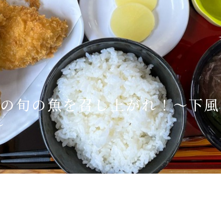
Language
English
简体中文
峡の旬の魚を召し上がれ！〜下
MICE・教育・観光事業者の皆様へ
〜