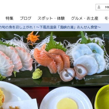
観光案内
M
スポット・体験
グルメ・お土産
モ
ブログ
特集
ブログ
峡の旬の魚を召し上がれ！〜下風呂温泉「海峡の湯」おんせん食堂〜
グルメ・お土産
イベント
アクセス
このサイトについて
共有
写真ライブラリー
パンフレットダウンロード
運営組織について