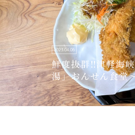
関連リンク集
日本語
繁体中文
2023.04.06
한국어
鮮度抜群‼️津軽海
湯」おんせん食堂