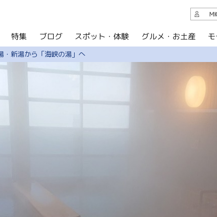
観光案内
M
スポット・体験
グルメ・お土産
モ
ブログ
特集
ブログ
湯・新湯から「海峡の湯」へ
グルメ・お土産
イベント
アクセス
このサイトについて
共有
写真ライブラリー
パンフレットダウンロード
運営組織について