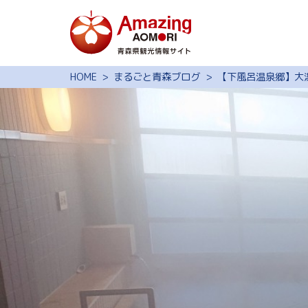
特集
HOME
まるごと青森ブログ
【下風呂温泉郷】大
スポット・体験
モデルコース
旅の予約
観光ガイド
サイト内検索
行きたいリスト
動画ライブラリー
よくある質問