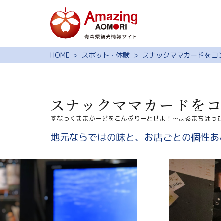
特集
HOME
スポット・体験
スナックママカードをコ
スポット・体験
モデルコース
スナックママカードを
旅の予約
すなっくままかーどをこんぷりーとせよ！～よるまちほっ
観光ガイド
地元ならではの味と、お店ごとの個性あ
サイト内検索
行きたいリスト
動画ライブラリー
よくある質問