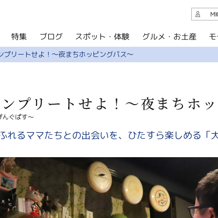
観光案内
M
スポット・体験
グルメ・お土産
モ
ブログ
特集
ブログ
ンプリートせよ！～夜まちホッピングパス～
グルメ・お土産
イベント
コンプリートせよ！～夜まちホッ
アクセス
ぴんぐぱす～
このサイトについて
ふれるママたちとの出会いを、ひたすら楽しめる「
共有
写真ライブラリー
パンフレットダウンロード
運営組織について