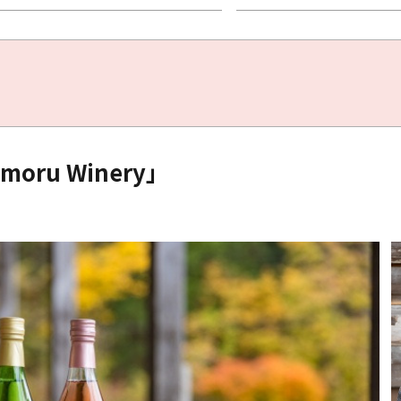
oru Winery」
Twitter分享