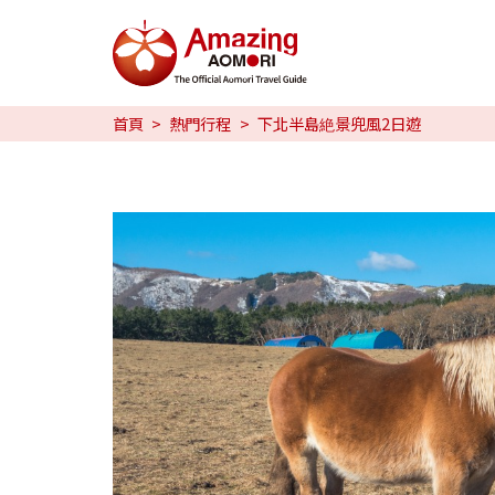
特輯
首頁
熱門行程
下北半島絶景兜風2日遊
旅行攻略
預約
日本語
繁体中文
한국어