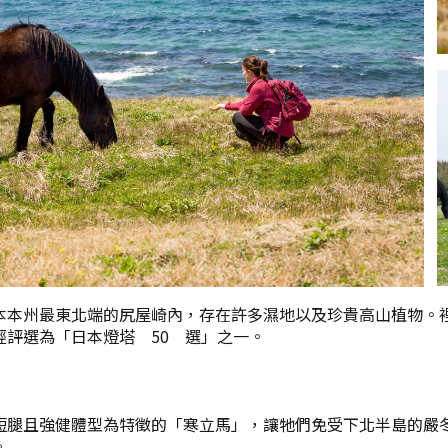
本州最東北端的尻屋崎內，存在許多濕地以及珍貴高山植物。裡頭
經評選為「日本燈塔 50 選」之一。
短腿且強健體型為特徵的「寒立馬」，讓牠們免受下北半島的嚴
。