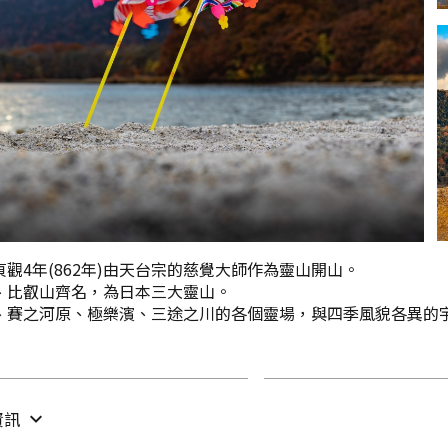
觀4年(862年)由天台宗的慈覺大師作為靈山開山。
、比叡山齊名，為日本三大靈山。
、賽之河原、極樂濱、三途之川的各個靈場，與四季風貌各異的
資訊