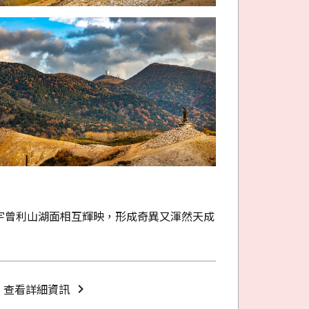
宇曾利山湖面相互輝映，形成奇異又渾然天成
查看詳細資訊