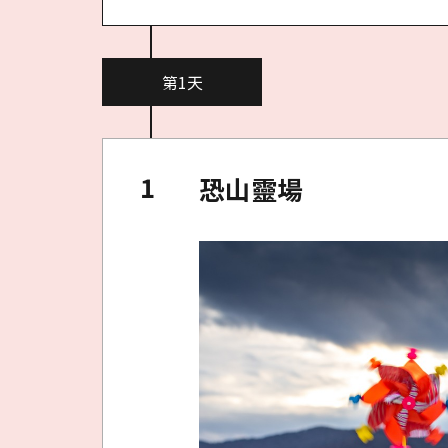
第1天
恐山靈場