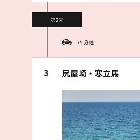
第2天
75 分鐘
尻屋崎・寒立馬