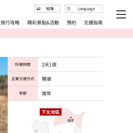
Language
相簿
日本語
精彩景點&活動
旅行攻略
交通指南
預約
English
繁体中文
简体中文
한국어
2天1夜
所需時間
開車
主要交通方式
常年
季節
下北地區
陸奧