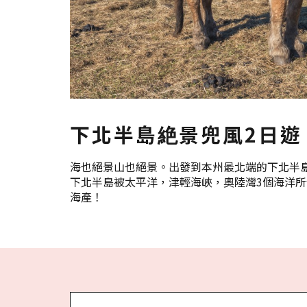
下北半島絶景兜風2日遊
海也絕景山也絕景。出發到本州最北端的下北半
下北半島被太平洋，津輕海峽，奧陸灣3個海洋
海產！