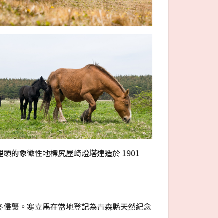
的象徵性地標尻屋崎燈塔建造於 1901
冬侵襲。寒立馬在當地登記為青森縣天然紀念