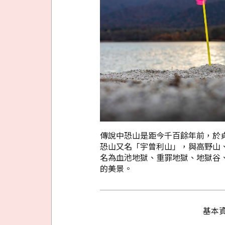
傳說中恐山是距今千百餘年前，於貞
恐山又名「宇曾利山」，與高野山
名為血池地獄、重罪地獄、地獄谷
的美景。
基本