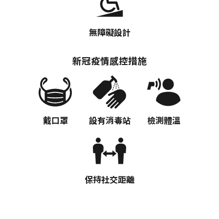
Twitter分享
無障礙設計
Facebook分享
新冠疫情感控措施
複製連結
戴口罩
設有消毒站
檢測體溫
保持社交距離