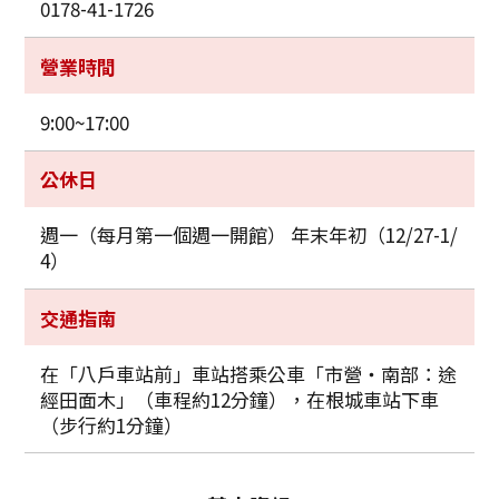
0178-41-1726
營業時間
9:00~17:00
公休日
週一（每月第一個週一開館） 年末年初（12/27-1/
4）
交通指南
在「八戶車站前」車站搭乘公車「市營・南部：途
經田面木」（車程約12分鐘），在根城車站下車
（步行約1分鐘）