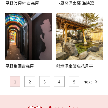
星野渡假村 青森屋
下風呂溫泉鄉 海峽湯
星野集團青森屋
稻垣溫泉飯店花月亭
1
2
3
4
5
next