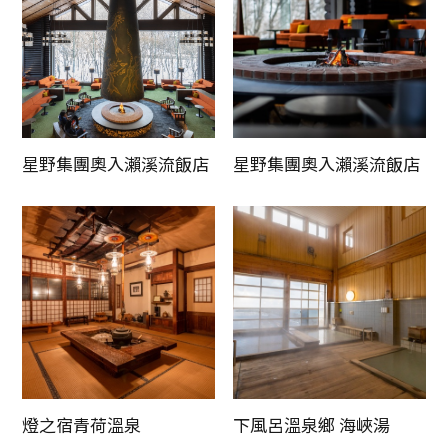
Twitter分享
Facebook分享
複製連結
星野集團奧入瀨溪流飯店
星野集團奧入瀨溪流飯店
燈之宿青荷溫泉
下風呂溫泉鄉 海峽湯