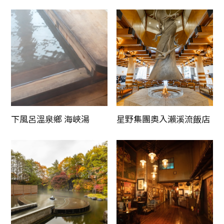
下風呂溫泉鄉 海峽湯
星野集團奧入瀨溪流飯店