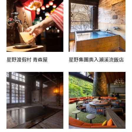
星野渡假村 青森屋
星野集團奧入瀨溪流飯店