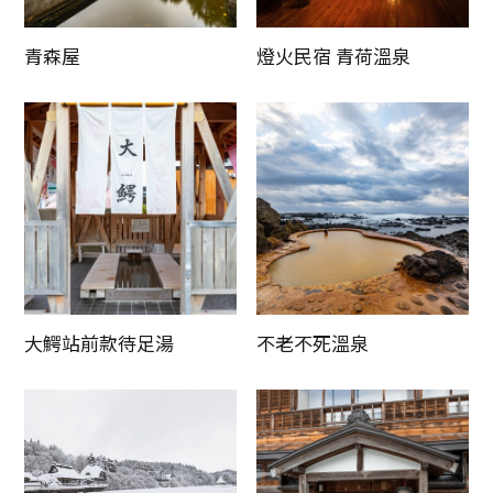
青森屋
燈火民宿 青荷溫泉
大鰐站前款待足湯
不老不死溫泉