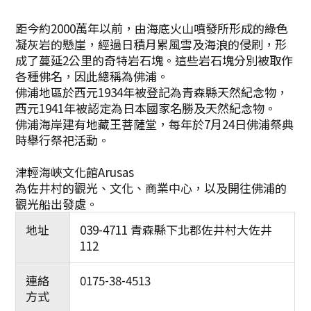
距今約2000萬年以前，由海底火山噴發所形成的綠色
凝灰岩的懸崖，經過日積月累風雪及海浪的侵刷，形
成了蔓延2公里的奇特岩石塊。這些岩石塊分別被取作
各種佛名，因此總稱為佛浦。
佛浦地區於西元1934年被登記為青森縣天然紀念物，
西元1941年被認定為日本國家名勝及天然紀念物。
佛浦海岸建有地藏王菩薩堂，每年於7月24日佛浦祭典
時舉行祭祀活動。
津輕海峽文化館Arusas
為佐井村的觀光、文化、商業中心，以及開往佛浦的
觀光船出發處。
地址
039-4711 青森縣下北郡佐井村大佐井
112
連絡
0175-38-4513
方式