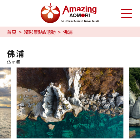
首頁
精彩景點&活動
佛浦
佛浦
仏ヶ浦