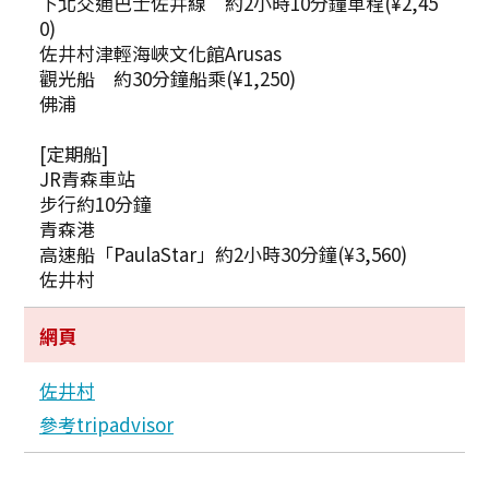
下北交通巴士佐井線 約2小時10分鐘車程(¥2,45
0)
佐井村津輕海峽文化館Arusas
觀光船 約30分鐘船乘(¥1,250)
佛浦
[定期船]
JR青森車站
步行約10分鐘
青森港
高速船「PaulaStar」約2小時30分鐘(¥3,560)
佐井村
網頁
佐井村
參考tripadvisor