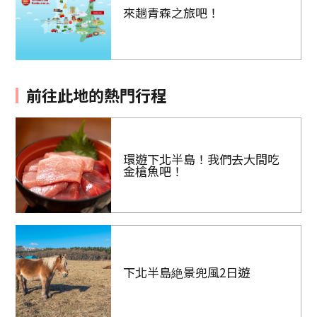
來趟青森之旅吧！
前往此地的熱門行程
環遊下北半島！我們去大間吃
金槍魚吧！
下北半島絶景兜風2日遊