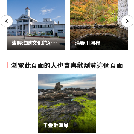
津輕海峽文化館Arusas
湯野川溫泉
瀏覽此頁面的人也會喜歡瀏覽這個頁面
千疊敷海岸