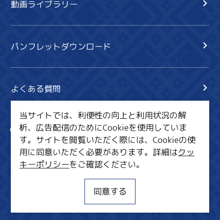
動画ライブラリー
パンフレットダウンロード
よくある質問
当サイトでは、利便性の向上と利用状況の解
析、広告配信のためにCookieを使用していま
サイト内検索
共有
す。サイトを閲覧いただく際には、Cookieの使
行きたいリスト
用に同意いただく必要があります。詳細は
クッ
キーポリシー
をご確認ください。
MICE・教育・観光事業者の皆様へ
サイトポリシー
同意する
関連リンク集