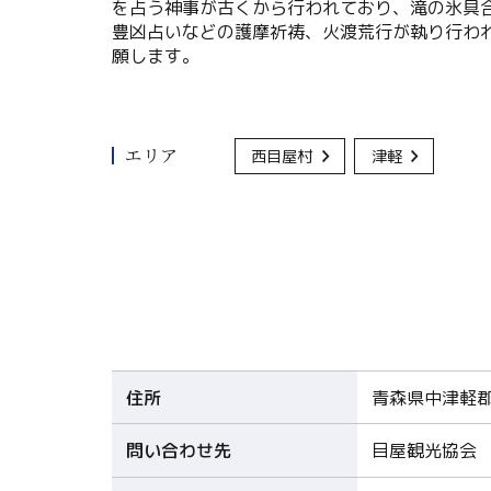
を占う神事が古くから行われており、滝の氷具
豊凶占いなどの護摩祈祷、火渡荒行が執り行わ
願します。
エリア
西目屋村
津軽
住所
青森県中津軽郡
問い合わせ先
目屋観光協会