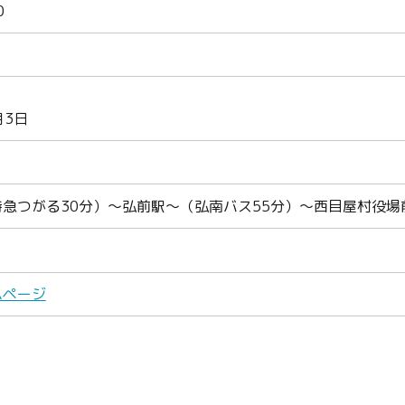
0
月3日
急つがる30分）～弘前駅～（弘南バス55分）～西目屋村役場
ムページ