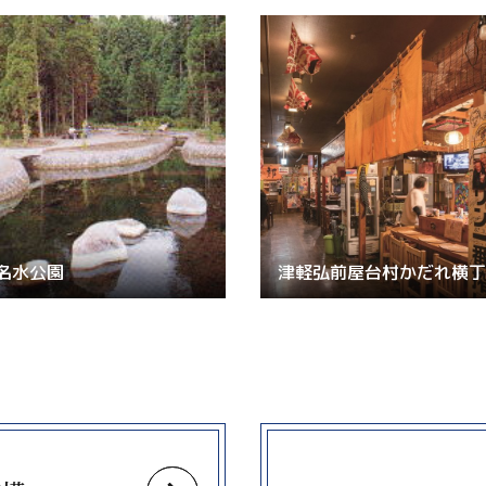
名水公園
津軽弘前屋台村かだれ横丁
more