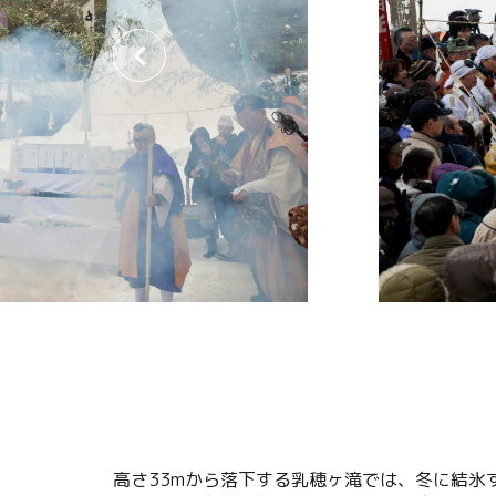
関連リンク集
日本語
繁体中文
한국어
高さ33mから落下する乳穂ヶ滝では、冬に結氷