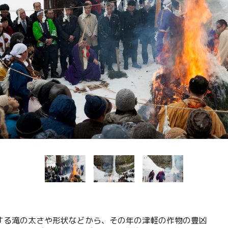
Language
English
简体中文
MICE・教育・観光事業者の皆様へ
する滝の太さや形状などから、その年の津軽の作物の豊凶