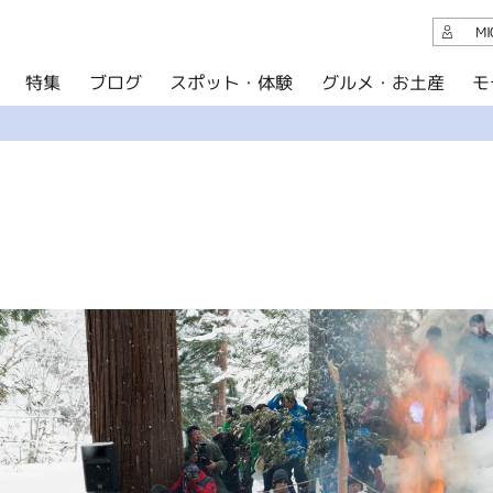
観光案内
M
スポット・体験
グルメ・お土産
モ
ブログ
特集
ブログ
グルメ・お土産
イベント
アクセス
このサイトについて
共有
写真ライブラリー
パンフレットダウンロード
運営組織について