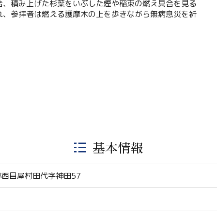
合、積み上げた杉葉をいぶした煙や稲束の燃え具合を見る
れ、参拝者は燃える護摩木の上を歩きながら無病息災を祈
基本情報
西目屋村田代字神田57