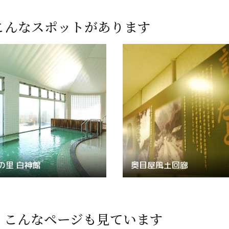
こんなスポットがあります
の里 白神館
奥目屋風土回廊
、
こんなページも見ています