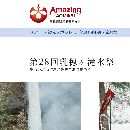
特集
HOME
観光スポット
第28回乳穂ヶ滝氷祭
スポット・体験
モデルコース
第28回乳穂ヶ滝氷祭
旅の予約
だい28かいにおがたきこおりまつり
観光ガイド
サイト内検索
行きたいリスト
動画ライブラリー
よくある質問