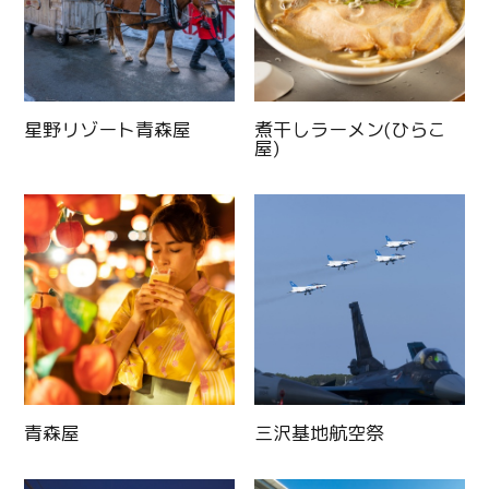
星野リゾート青森屋
煮干しラーメン(ひらこ
屋)
青森屋
三沢基地航空祭