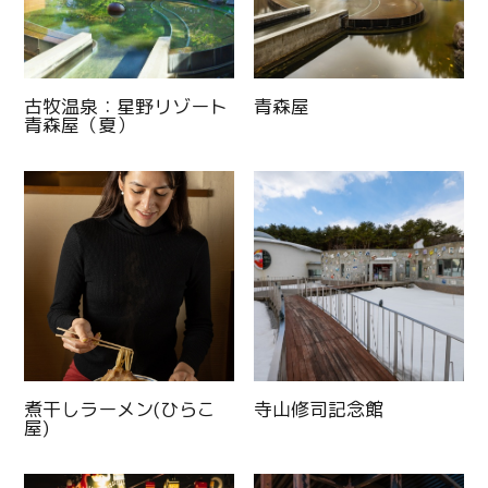
古牧温泉：星野リゾート
青森屋
青森屋（夏）
煮干しラーメン(ひらこ
寺山修司記念館
屋)