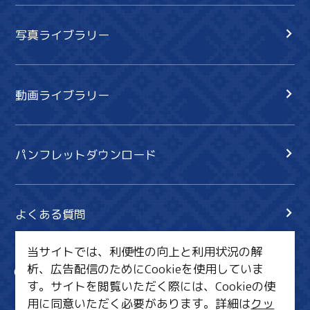
写真ライブラリー
動画ライブラリー
パンフレットダウンロード
よくある質問
当サイトでは、利便性の向上と利用状況の解
析、広告配信のためにCookieを使用していま
サイト内検索
共有
す。サイトを閲覧いただく際には、Cookieの使
行きたいリスト
用に同意いただく必要があります。詳細は
クッ