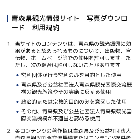
青森県観光情報サイト 写真ダウンロ
ード 利用規約
当サイトのコンテンツは、青森県の観光振興に効
果があると認められるものについて、出版物、宣
伝物、ホームページ等での使用を許可します。た
だし、次の場合は許可しないことがあります。
営利団体が行う営利のみを目的とした使用
Twitter
青森県及び公益社団法人青森県観光国際交流機
Facebook
構の観光施策やその実施に反する使用
政治的または宗教的目的のみを意図した使用
Line
その他、青森県及び公益社団法人青森県観光国
際交流機構が不適当と認める使用
Copy URL
各コンテンツの著作権は青森県及び公益社団法人
青森県観光国際交流機構またはコンテンツ提供者