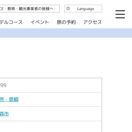
ICE・教育・観光事業者の皆様へ
Language
日本語
デルコース
イベント
旅の予約
アクセス
English
繁体中文
简体中文
한국어
899
然・景観
森市