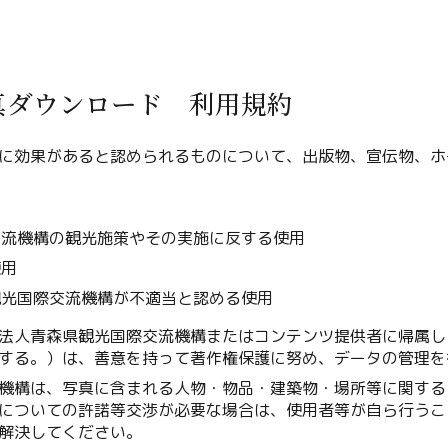
真ダウンロード 利用規約
Twitter
に効果があると認められるものについて、出版物、宣伝物、ホ
Facebook
用
交流機構の観光施策やその実施に反する使用
Line
使用
Copy URL
観光国際交流機構が不適当と認める使用
法人青森県観光国際交流機構またはコンテンツ提供者に帰属し
する。）は、善意を持って著作権保護に努め、データの管理を
機構は、写真に含まれる人物・物品・建築物・場所等に関する
についての許諾等交渉が必要な場合は、使用者等が自ら行うこ
解決してください。