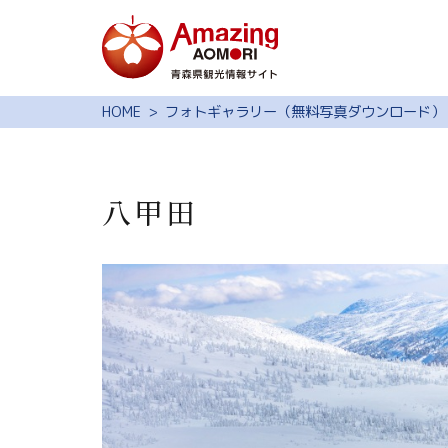
特集
HOME
フォトギャラリー（無料写真ダウンロード）
スポット・体験
モデルコース
八甲田
旅の予約
観光ガイド
サイト内検索
行きたいリスト
動画ライブラリー
よくある質問