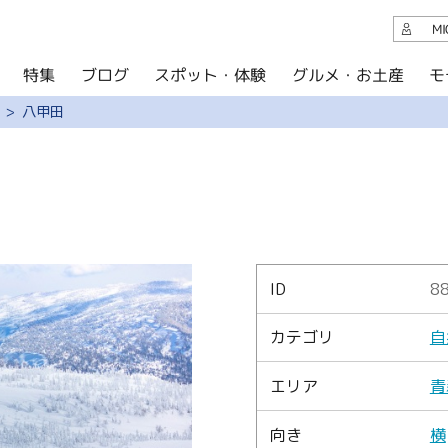
観光案内
M
スポット・体験
グルメ・お土産
モ
ブログ
特集
ブログ
八甲田
グルメ・お土産
イベント
アクセス
このサイトについて
ID
8
共有
カテゴリ
自
写真ライブラリー
エリア
青
パンフレットダウンロード
向き
横
運営組織について