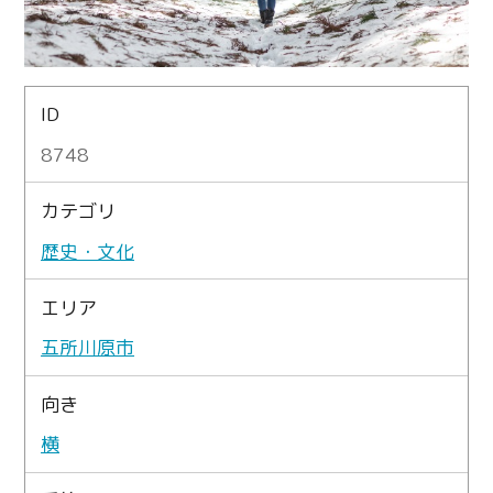
ID
8748
カテゴリ
歴史・文化
エリア
五所川原市
向き
横