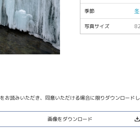
季節
冬
Language
写真サイズ
82
English
简体中文
MICE・教育・観光事業者の皆様へ
をお読みいただき、同意いただける場合に限りダウンロードし
画像をダウンロード