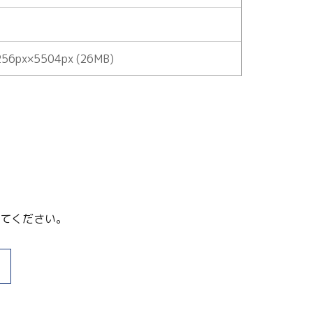
56px×5504px (26MB)
てください。