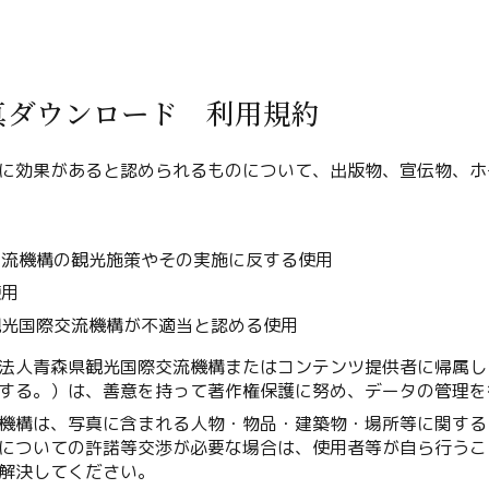
真ダウンロード 利用規約
Twitter
に効果があると認められるものについて、出版物、宣伝物、ホ
Facebook
用
交流機構の観光施策やその実施に反する使用
Line
使用
Copy URL
観光国際交流機構が不適当と認める使用
法人青森県観光国際交流機構またはコンテンツ提供者に帰属し
する。）は、善意を持って著作権保護に努め、データの管理を
機構は、写真に含まれる人物・物品・建築物・場所等に関する
についての許諾等交渉が必要な場合は、使用者等が自ら行うこ
解決してください。