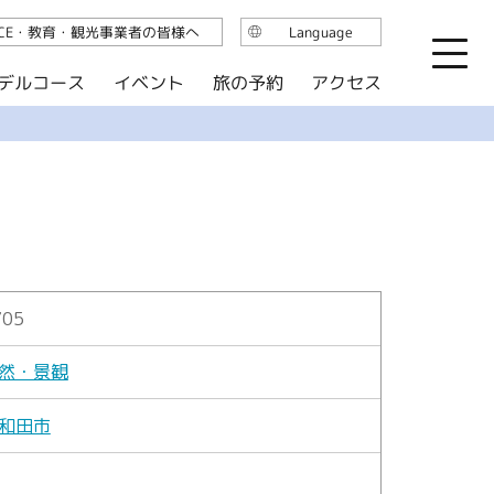
ICE・教育・観光事業者の皆様へ
Language
日本語
デルコース
イベント
旅の予約
アクセス
English
繁体中文
简体中文
한국어
705
然・景観
和田市