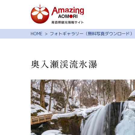
特集
HOME
フォトギャラリー（無料写真ダウンロード）
スポット・体験
モデルコース
奥入瀬渓流氷瀑
旅の予約
観光ガイド
サイト内検索
行きたいリスト
動画ライブラリー
よくある質問