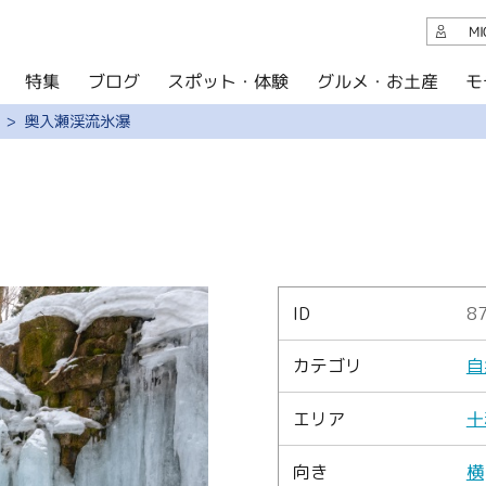
観光案内
M
スポット・体験
グルメ・お土産
モ
ブログ
特集
ブログ
奥入瀬渓流氷瀑
グルメ・お土産
イベント
アクセス
このサイトについて
ID
8
共有
カテゴリ
自
写真ライブラリー
エリア
十
パンフレットダウンロード
向き
横
運営組織について